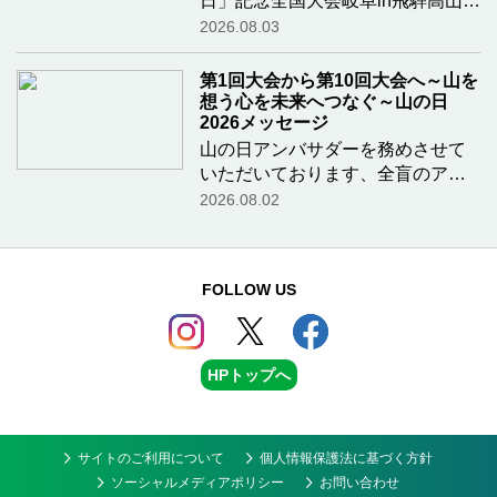
日」記念全国大会岐阜in飛騨高山の
開催、誠におめでとうございま
2026.08.03
す！岐阜県の山々には、学生時代
から大変お世話になっています。
第1回大会から第10回大会へ～山を
特に30代の頃は一生懸命アルパイ
想う心を未来へつなぐ～山の日
ンクライミングに取
2026メッセージ
…続きを読
む
山の日アンバサダーを務めさせて
いただいております、全盲のアス
リート・高橋勇市です。第10回
2026.08.02
「山の日」記念全国大会が、美味
しいものと素晴らしい山々に恵ま
れた岐阜県高山市で開催されます
FOLLOW US
こと、心よりお祝い
…続きを読
む
HPトップへ
サイトのご利用について
個人情報保護法に基づく方針
ソーシャルメディアポリシー
お問い合わせ