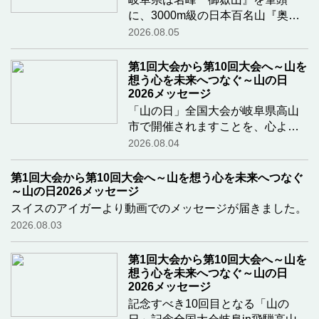
に、3000m級の日本百名山『奥穂
高岳』や『槍ヶ岳』、『乗鞍岳』
2026.08.05
などを有し、山岳大国の「長野
県」と肩を並べる地域の一つで
第1回大会から第10回大会へ～山を
す。今回全国大会会場となる飛騨
想う心を未来へつなぐ～山の日
高山は何度も訪れたことの
2026メッセージ
…続
きを読む
「山の日」全国大会が岐阜県高山
市で開催されますことを、心より
お祝い申し上げます。飛騨高山や
2026.08.04
飛騨市には大切な友人が多く暮ら
しており、登山をはじめ、これま
第1回大会から第10回大会へ～山を想う心を未来へつなぐ
でに何度も足を運んできた思い出
～山の日2026メッセージ
深い土地です。そ
…続きを読む
スイスのアイガーより動画でのメッセージが届きました。
2026.08.03
第1回大会から第10回大会へ～山を
想う心を未来へつなぐ～山の日
2026メッセージ
記念すべき10回目となる「山の