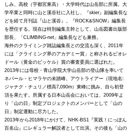
しみ、高校（宇都宮東高）・大学時代は山岳部に所属。大
学卒業と同時に山と溪谷社に入社し、『skier』副編集長な
どを経て月刊誌『山と溪谷』、『ROCK&SNOW』編集長
を歴任する。現在は特別編集主幹として、山岳図書出版部
部長、「CLIMBING-net」編集長なども兼務。
海外のクライミング雑誌編集長との交流も深く、2011年
には「クライミング界のアカデミー賞」と称されるピオレ
ドール（黄金のピッケル）賞の審査委員に選ばれた。
2013年には母校・青山学院大学山岳部の登山隊を率いて
ネパール・ヒマラヤの未踏峰、アウトライアー（現地名:
ジャナク・チュリ／標高7,090m）東峰に挑み、自ら初登
頂を果たす。所属する日本山岳会においては、2009年よ
り「山の日」制定プロジェクトのメンバーとして「山の
日」制定運動に尽力した。
2013年から2018年にかけて、NHK-BS1『実践！にっぽん
百名山』にレギュラー解説者として出演。その後も「山の