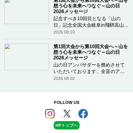
第1回大会から第10回大会へ～山を
想う心を未来へつなぐ～山の日
2026メッセージ
記念すべき10回目となる「山の
日」記念全国大会岐阜in飛騨高山の
開催、誠におめでとうございま
2026.08.03
す！岐阜県の山々には、学生時代
から大変お世話になっています。
第1回大会から第10回大会へ～山を
特に30代の頃は一生懸命アルパイ
想う心を未来へつなぐ～山の日
ンクライミングに取
2026メッセージ
…続きを読
む
山の日アンバサダーを務めさせて
いただいております、全盲のアス
リート・高橋勇市です。第10回
2026.08.02
「山の日」記念全国大会が、美味
しいものと素晴らしい山々に恵ま
れた岐阜県高山市で開催されます
FOLLOW US
こと、心よりお祝い
…続きを読
む
HPトップへ