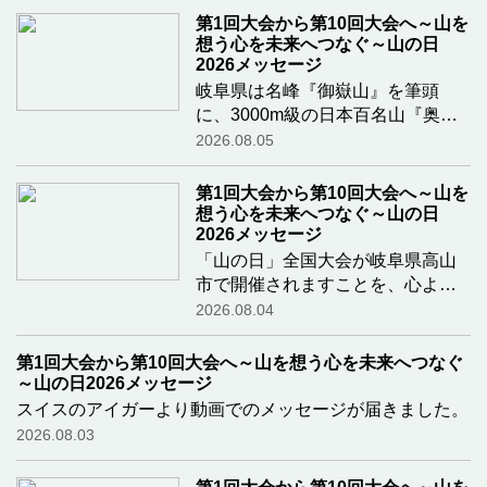
第1回大会から第10回大会へ～山を
想う心を未来へつなぐ～山の日
2026メッセージ
岐阜県は名峰『御嶽山』を筆頭
に、3000m級の日本百名山『奥穂
高岳』や『槍ヶ岳』、『乗鞍岳』
2026.08.05
などを有し、山岳大国の「長野
県」と肩を並べる地域の一つで
第1回大会から第10回大会へ～山を
す。今回全国大会会場となる飛騨
想う心を未来へつなぐ～山の日
高山は何度も訪れたことの
2026メッセージ
…続
きを読む
「山の日」全国大会が岐阜県高山
市で開催されますことを、心より
お祝い申し上げます。飛騨高山や
2026.08.04
飛騨市には大切な友人が多く暮ら
しており、登山をはじめ、これま
第1回大会から第10回大会へ～山を想う心を未来へつなぐ
でに何度も足を運んできた思い出
～山の日2026メッセージ
深い土地です。そ
…続きを読む
スイスのアイガーより動画でのメッセージが届きました。
2026.08.03