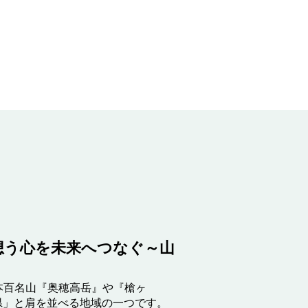
想う心を未来へつなぐ～山
日本百名山『奥穂高岳』や『槍ヶ
県」と肩を並べる地域の一つです。