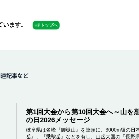
しています。
HPトップへ
関連記事など
第1回大会から第10回大会へ～山を
の日2026メッセージ
岐阜県は名峰『御嶽山』を筆頭に、3000m級の
岳』、『乗鞍岳』などを有し、山岳大国の「長野