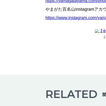
https://yamagatayama.com/phot
やまがた百名山Instagramアカ
https://www.instagram.com/ya
【
RELATED