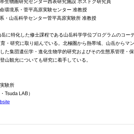
球大学 熱帯生物圏研究センター西表研究施設 ポスドク研究員
大学 生命環境系・菅平高原実験センター 准教授
命環境系・山岳科学センター菅平高原実験所 准教授
の山岳に特化した修士課程である山岳科学学位プログラムのコーデ
教育・研究に取り組んでいる。北極圏から熱帯域、山岳からマ
した集団遺伝学・進化生物学的研究およびその生態系管理・保
登山観光についても研究に着手している。
実験所
suda LAB）
bsite