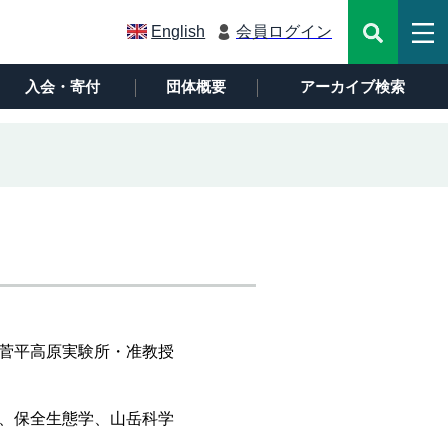
English
会員ログイン
入会・寄付
団体概要
アーカイブ検索
菅平高原実験所・准教授
、保全生態学、山岳科学