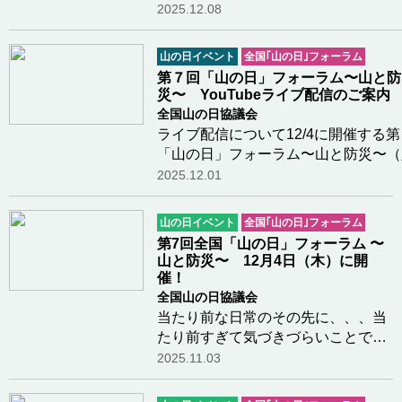
と、無事に終了いたしました。ご協
2025.12.08
力、ご協賛くださった皆様、ご出演
くださった皆様、ご観覧・配信視聴
山の日イベント
全国｢山の日｣フォーラム
の皆様、誠にありがとうございまし
第７回「山の日」フォーラム〜山と防
た。展示品ご協力…つづきを読む
災〜 YouTubeライブ配信のご案内
全国山の日協議会
ライブ配信について12/4に開催する
「山の日」フォーラム〜山と防災〜（
無料）の模様を会場外でもご覧いただ
2025.12.01
ように、下記のYouTubeのサイトで
配信をいたします。
山の日イベント
全国｢山の日｣フォーラム
https://www.youtube.com/live/ZrIKd
第7回全国「山の日」フォーラム 〜
つづきを読む
山と防災〜 12月4日（木）に開
催！
全国山の日協議会
当たり前な日常のその先に、、、当
たり前すぎて気づきづらいことです
が、「健康・教育・防災・環境・経
2025.11.03
済・文化・信仰」など様々な生活の
シーンに「山に親しむ機会」と「そ