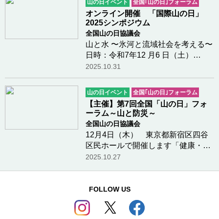
山の日イベント
全国｢山の日｣フォーラム
の恩恵」があります。そんな当たり
オンライン開催 「国際山の日」
前なことを改め…つづきを読む
2025シンポジウム
全国山の日協議会
山と水 〜氷河と流域社会を考える〜
日時：令和7年12 月6 日（土）
10:00〜17:00場所：Zoom ウェビナ
2025.10.31
ー オンライン配信のみ 参加費無償
参加者数：約200名使用言語：日本
山の日イベント
全国｢山の日｣フォーラム
語、英語（字幕付与予定）主
【主催】第7回全国「山の日」フォ
催：公益財団法人全国山…つづきを
ーラム～山と防災～
読む
全国山の日協議会
12月4日（木） 東京都新宿区四谷
区民ホールで開催します「健康・教
育・防災・環境・経済・文化・信
2025.10.27
仰」など様々な生活のシーンに「山
に親しむ機会」と「その恩恵」があ
ります。それを身近な例でお示しす
FOLLOW US
る機会として、これ…つづきを読む