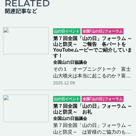
RELATED
関連記事など
山の日イベント
全国｢山の日｣フォーラム
第７回全国「山の日」フォーラム ～
山と防災～ ご報告 各パートを
YouTubeムービーでご紹介していま
す！
全国山の日協議会
その１ オープニングトーク 富士
山大噴火は本当に起こるのか？富士
山大噴火は本当に起こるのか？吉本
2025.12.09
充宏（山梨県富士山科学研究所 研
究管理幹）その２ 被災地支援の現
山の日イベント
全国｢山の日｣フォーラム
場から 生命と暮らしを助ける
第７回全国「山の日」フォーラム ～
OPEN JAPANの活動…つづきを読む
山と防災～ お礼
全国山の日協議会
第７回全国「山の日」フォーラム ～
山と防災～ は皆様のご協力のも