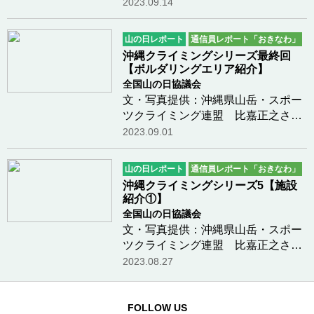
はじめとした希少な野生動植物が生
2023.09.14
息する沖縄島北部の森林地帯「やん
ばる」。それらの豊かな自然と文化
山の日レポート
通信員レポート「おきなわ」
を守るために、国頭村は9月17日を
沖縄クライミングシリーズ最終回
「クイナの日」と…つづきを読む
【ボルダリングエリア紹介】
全国山の日協議会
文・写真提供：沖縄県山岳・スポー
ツクライミング連盟 比嘉正之さん
海を背景にキノコ岩を登れば写真映
2023.09.01
えする。肌に刺す日差しが痛いが岩
陰は涼しい。内地の冬場は厳しいけ
山の日レポート
通信員レポート「おきなわ」
ど、沖縄のボルダーは冬がベストシ
沖縄クライミングシリーズ5【施設
ーズン。岩量に…つづきを読む
紹介①】
全国山の日協議会
文・写真提供：沖縄県山岳・スポー
ツクライミング連盟 比嘉正之さん
店舗閉鎖やマスク着用などコロナ禍
2023.08.27
は大変でした。県内クライミング施
設もなんとか以前のように落ち着い
てきています。食レポで「おいし
FOLLOW US