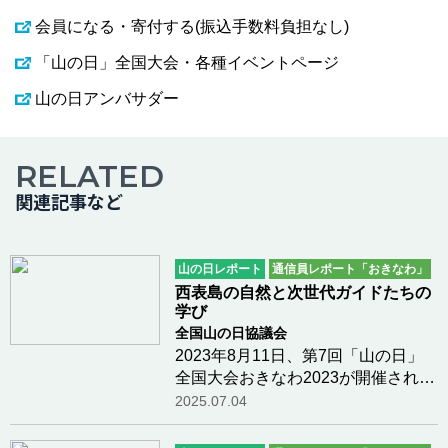
会員になる・寄付する(振込手数料負担なし)
「山の日」全国大会・各種イベントページ
山の日アンバサダー
RELATED
関連記事など
山の日レポート
通信員レポート「おきなわ」
西表島の自然と次世代ガイドたちの
学び
全国山の日協議会
2023年8月11日、第7回「山の日」
全国大会おきなわ2023が開催されま
した。開催地のひとつである竹富
2025.07.04
町・西表島では、訪れた方々に、世
界遺産にも登録された多様性豊かな