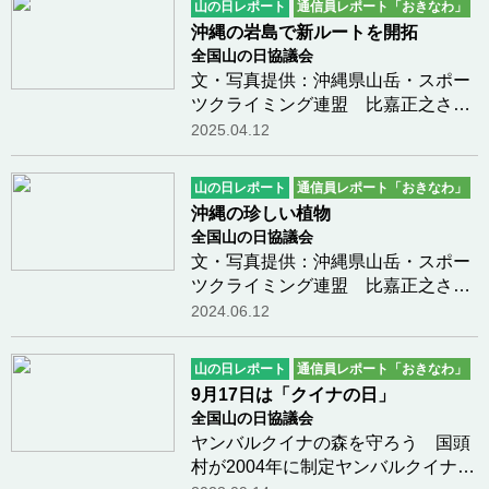
山の日レポート
通信員レポート「おきなわ」
自然を体験していただくため、地元
沖縄の岩島で新ルートを開拓
ガイドによるトレイ…つづきを読む
全国山の日協議会
文・写真提供：沖縄県山岳・スポー
ツクライミング連盟 比嘉正之さん
沖縄の比嘉正之さんより、岩島で新
2025.04.12
ルート開拓のレポートです！カヤッ
クで漕ぐ距離は2kmくらいで、行き
山の日レポート
通信員レポート「おきなわ」
は風や潮流に乗って30分、帰りは逆
沖縄の珍しい植物
らって50分ぐらい…つづきを読む
全国山の日協議会
文・写真提供：沖縄県山岳・スポー
ツクライミング連盟 比嘉正之さん
比嘉正之さんが雨の日に歩かれた、
2024.06.12
沖縄での珍しい植物をご紹介しま
す。
山の日レポート
通信員レポート「おきなわ」
9月17日は「クイナの日」
全国山の日協議会
ヤンバルクイナの森を守ろう 国頭
村が2004年に制定ヤンバルクイナを