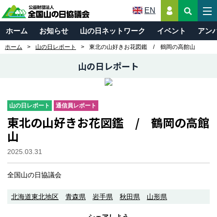
EN
ホーム
お知らせ
山の日ネットワーク
イベント
アン
ホーム
山の日レポート
東北の山好きお花図鑑 / 鶴岡の高館山
山の日レポート
山の日レポート
通信員レポート
東北の山好きお花図鑑 / 鶴岡の高館
山
2025.03.31
全国山の日協議会
北海道東北地区
青森県
岩手県
秋田県
山形県