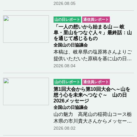
『山と溪谷』編集長、広報・デジタ
2026.08.05
ル委員）さんよりメッセージをいた
だきました「山の日」について小中
山の日レポート
通信員レポート
学生に伝えるには登山の出版社に長
「一人の想いから始まる山 ― 岐
く勤めていたこ…つづきを読む
阜・里山をつなぐ人々」最終話：山
を通じて感じるもの
全国山の日協議会
本稿は、岐阜県の塩原将さんよりご
提供いただいた原稿を基に山の日協
議会で編集を行なったものです。＊
2026.08.04
＊＊＊＊美濃國山城トレイルにはま
だまだご紹介したい方々がたくさん
山の日レポート
通信員レポート
いらっしゃいますが、メンバーの皆
第1回大会から第10回大会へ～山を
さんが共通して…つづきを読む
想う心を未来へつなぐ～ 山の日
2026メッセージ
全国山の日協議会
山の魅力 高尾山の稲荷山コース栃
木県の市川貴大さんからメッセージ
をいただきました子供の頃は喘息が
2026.08.02
ひどく、外遊びができない時は小学