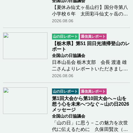
全国山の日協議会
【夏休み仙丈ヶ岳山行】国分寺第八
小学校６年 太田彩斗仙丈ヶ岳の山
頂についたときがすごく嬉しかった
2026.08.06
し景色もきれいで感動した。仙丈小
屋で景色を見ながらコーヒーをみん
山の日レポート
通信員レポート
なで飲んだのが楽しかった。下山し
【栃木県】第51 回日光清掃登山のレ
ているとき少し…つづきを読む
ポート
全国山の日協議会
日本山岳会 栃木支部 会長 渡邉 雄
二さんよりレポートいただきました
第51 回「日光清掃登山」を、県山
2026.08.06
岳・スポーツクライミング連盟が主
催し、日光・那須山岳ガイド協会等
山の日レポート
通信員レポート
の各団体、国・県・市の関係団体、
第1回大会から第10回大会へ～山を
一般登山者が参…つづきを読む
想う心を未来へつなぐ～山の日2026
メッセージ
全国山の日協議会
「山の日」に思う－この魅力を次世
代に伝えるために 久保田賢次（元