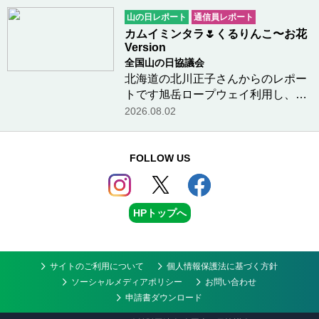
校のお昼休みに教室に一人でいたの
山の日レポート
通信員レポート
で、「外で遊びたいな」とずっと思
カムイミンタラ🌷くるりんこ〜お花
っていました。…つづきを読む
Version
全国山の日協議会
北海道の北川正子さんからのレポー
トです旭岳ロープウェイ利用し、姿
見平から歩き始め旭岳へその後、北
2026.08.02
海岳を経由し黒岳まで北鎮方面へ進
み、裾合平から下山超贅沢コース️🌼
🪻🌺🏵️🌸距離はありますが、お鉢周
FOLLOW US
回なのでスイスイ歩…つづきを読む
HPトップへ
サイトのご利用について
個人情報保護法に基づく方針
ソーシャルメディアポリシー
お問い合わせ
申請書ダウンロード