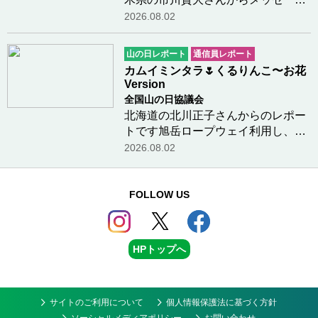
をいただきました子供の頃は喘息が
2026.08.02
ひどく、外遊びができない時は小学
校のお昼休みに教室に一人でいたの
山の日レポート
通信員レポート
で、「外で遊びたいな」とずっと思
カムイミンタラ🌷くるりんこ〜お花
っていました。…つづきを読む
Version
全国山の日協議会
北海道の北川正子さんからのレポー
トです旭岳ロープウェイ利用し、姿
見平から歩き始め旭岳へその後、北
2026.08.02
海岳を経由し黒岳まで北鎮方面へ進
み、裾合平から下山超贅沢コース️🌼
🪻🌺🏵️🌸距離はありますが、お鉢周
FOLLOW US
回なのでスイスイ歩…つづきを読む
HPトップへ
サイトのご利用について
個人情報保護法に基づく方針