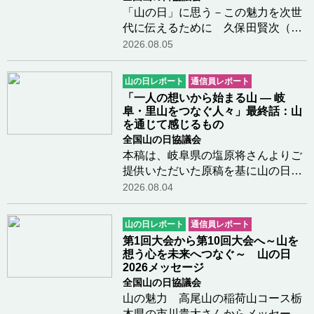
「山の日」に思う－この魅力を次世
代に伝えるために 久保田賢次（元
『山と溪谷』編集長、広報・デジタ
2026.08.05
ル委員）さんよりメッセージをいた
だきました「山の日」について小中
山の日レポート
通信員レポート
学生に伝えるには登山の出版社に長
「一人の想いから始まる山 ― 岐
く勤めていたこ…つづきを読む
阜・里山をつなぐ人々」最終話：山
を通じて感じるもの
全国山の日協議会
本稿は、岐阜県の塩原将さんよりご
提供いただいた原稿を基に山の日協
議会で編集を行なったものです。＊
2026.08.04
＊＊＊＊美濃國山城トレイルにはま
だまだご紹介したい方々がたくさん
山の日レポート
通信員レポート
いらっしゃいますが、メンバーの皆
第1回大会から第10回大会へ～山を
さんが共通して…つづきを読む
想う心を未来へつなぐ～ 山の日
2026メッセージ
全国山の日協議会
山の魅力 高尾山の稲荷山コース栃
木県の市川貴大さんからメッセージ