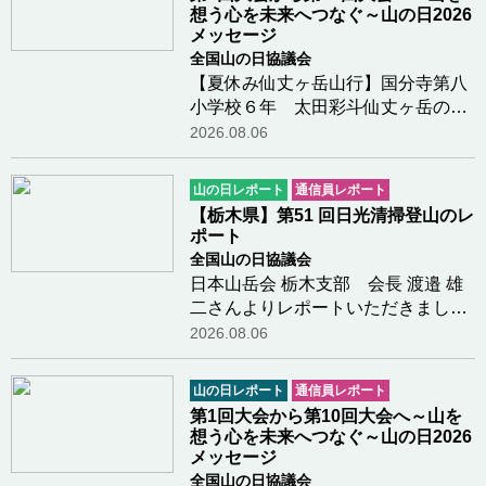
想う心を未来へつなぐ～山の日2026
メッセージ
全国山の日協議会
【夏休み仙丈ヶ岳山行】国分寺第八
小学校６年 太田彩斗仙丈ヶ岳の山
頂についたときがすごく嬉しかった
2026.08.06
し景色もきれいで感動した。仙丈小
屋で景色を見ながらコーヒーをみん
山の日レポート
通信員レポート
なで飲んだのが楽しかった。下山し
【栃木県】第51 回日光清掃登山のレ
ているとき少し…つづきを読む
ポート
全国山の日協議会
日本山岳会 栃木支部 会長 渡邉 雄
二さんよりレポートいただきました
第51 回「日光清掃登山」を、県山
2026.08.06
岳・スポーツクライミング連盟が主
催し、日光・那須山岳ガイド協会等
山の日レポート
通信員レポート
の各団体、国・県・市の関係団体、
第1回大会から第10回大会へ～山を
一般登山者が参…つづきを読む
想う心を未来へつなぐ～山の日2026
メッセージ
全国山の日協議会