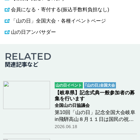
会員になる・寄付する(振込手数料負担なし)
「山の日」全国大会・各種イベントページ
山の日アンバサダー
RELATED
関連記事など
山の日イベント
｢山の日｣全国大会
【岐阜県】記念式典一般参加者の募
集を行います
全国山の日協議会
第10回「山の日」記念全国大会岐阜
in飛騨高山８月１１日は国民の祝日
「山の日」です。「山に親しむ機会
2026.06.18
を得て、山の恩恵に感謝する」とい
う祝日の趣旨を広く知ってもらうた