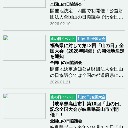
全国山の日協議会
開催地決定 四国で初開催！公益財
団法人全国山の日協議会では全国の
都道府県に対して「山の日」全国大
2026.02.10
会の開催地への立候補を募っており
ましたが、本年1月8日、香川県より
山の日イベント
｢山の日｣全国大会
開催地立候補の意向が示されまし
福島県に対して第12回「山の日」全
た。これに対し本…つづきを読む
国大会（2028年開催）の開催地決定
を通知
全国山の日協議会
開催地決定通知公益財団法人全国山
の日協議会では全国の都道府県に対
して「山の日」全国大会の開催地へ
2026.01.21
の立候補を募っておりましたが、昨
年12月12日、福島県より開催地立候
山の日イベント
｢山の日｣全国大会
補の意向が示されました。これに対
【岐阜県高山市】第10回「山の日」
し本会では、202…つづきを読む
記念全国大会が岐阜県高山市で開
催！！
全国山の日協議会
岐阜県ブース来年の８月１１日「山