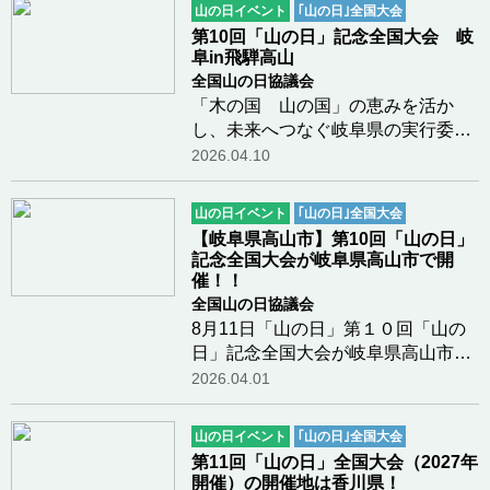
山の日イベント
｢山の日｣全国大会
め、毎年、全国大会が開催され、第
第10回「山の日」記念全国大会 岐
１０回の記念大…つづきを読む
阜in飛騨高山
全国山の日協議会
「木の国 山の国」の恵みを活か
し、未来へつなぐ岐阜県の実行委員
会事務局より広報資材が届きました
2026.04.10
のでご紹介します。岐阜県は日本の
ほぼ中央に位置し、北アルプスなど
山の日イベント
｢山の日｣全国大会
山地が多い地形県土の約8割以上が
【岐阜県高山市】第10回「山の日」
森林で、都道府県別…つづきを読む
記念全国大会が岐阜県高山市で開
催！！
全国山の日協議会
8月11日「山の日」第１０回「山の
日」記念全国大会が岐阜県高山市で
開催されます。どうぞよろしくお願
2026.04.01
いいたします。岐阜県は、日本のほ
ぼ中央に位置し、「岐阜県民の歌」
山の日イベント
｢山の日｣全国大会
で「岐阜は木の国山の国」と謳わ
第11回「山の日」全国大会（2027年
れ、全国第二位の森…つづきを読む
開催）の開催地は香川県！