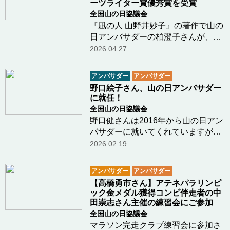
ーツライター賞優秀賞を受賞
全国山の日協議会
『凪の人 山野井妙子』の著作で山の
日アンバサダーの柏澄子さんが、第
36回ミズノスポーツライター賞優秀
2026.04.27
賞を受賞されました。山岳書籍の受
賞は、初回の佐瀬稔さん『ヒマラヤ
アンバサダー
アンバサダー
を駆け抜けた男―山田昇の青春
野口絵子さん、山の日アンバサダー
譜』、第30回に阿部…つづきを読む
に就任！
全国山の日協議会
野口健さんは2016年から山の日アン
バサダーに就いてくれていますが、
このたび、お嬢さんの野口絵子さん
2026.02.19
が山の日アンバサダーに就任してく
れました！初の親子でアンバサダ
アンバサダー
アンバサダー
ー！ミス日本として各種のメディア
【高橋勇市さん】アテネパラリンピ
に登場する絵子さ…つづきを読む
ック金メダル獲得コンビ伴走者の中
田崇志さん主催の練習会にご参加
全国山の日協議会
マラソン完走クラブ練習会に参加さ