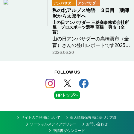
からかほさんのYouTubeチャンネル
アンバサダー
アンバサダー
で配信されました。
私の北アルプス物語 ３日目 薬師
https://www.youtube.com/watch…つ
沢から太郎平へ
づきを読む
山の日アンバサダー 三菱商事株式会社所
属 プロスポーツ選手 高橋 勇市（全
盲）
山の日アンバサダーの高橋勇市（全
盲）さんの登山レポートです2025年
7月20日（日曜日）薬師沢小屋の朝
2026.06.20
は、驚くほど早く動き出します。午
前3時。まだ深い闇の中、登山客が
床を歩くきしむ音や、ザックのバッ
FOLLOW US
クルを締める「カ…つづきを読む
HPトップへ
サイトのご利用について
個人情報保護法に基づく方針
ソーシャルメディアポリシー
お問い合わせ
申請書ダウンロード