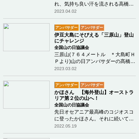
れ、気持ち良い汗を流される高橋勇
市さん(注1)と奥様の嘉子さんが、駒
2023.04.02
沢公園で開催された中田崇志さん(注
2)主催のマラソン完走クラブ(注3)の
アンバサダー
アンバサダー
練習会に参加されました。 後援会、
伊豆大島にそびえる「三原山」登山
スポーツ教…つづきを読む
にチャレンジ
全国山の日協議会
三原山(７６４メートル ＊大島町Ｈ
Ｐより)山の日アンバサダーの髙橋勇
市さんが、奥様の嘉子さんと二人で
2023.03.02
昨年「三原山」登山にチャレンジし
たレポートを送ってくれました。▲
アンバサダー
アンバサダー
２０２２年９月１０日 晴れ とき
かほさん 【海外登山】オーストラ
どき曇り▲三原…つづきを読む
リア第２位の山へ！
全国山の日協議会
先日オセアニア最高峰のコジオスコ
に登ったかほさん。それに続いて登
ったオーストラリアで２番目に高い
2022.05.19
山のリポートが、今晩（5/19）18:30