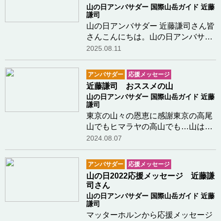
山の日アンバサダー 国際山岳ガイド 近藤
謙司
山の日アンバサダー 近藤謙司さん皆
さんこんにちは。山の日アンバサダ
ーで国際山岳ガイドの近藤です。本
2025.08.11
日8月11日は「山の日」。山の恵み
に感謝し、その魅力や価値を次世代
アンバサダー
応援メッセージ
へ伝える日です。全国各地で様々な
近藤謙司 おススメの山
催しが行われて…つづきを読む
山の日アンバサダー 国際山岳ガイド 近藤
謙司
東京の山々の恩恵に感謝東京の高尾
山でもヒマラヤの高山でも…山は人
を選んだりはしない。誰でも好きな
2024.08.07
ところに誰とでも行くことができ
る。しかし、誰と、どこに行くかは
アンバサダー
応援メッセージ
人が選ぶもの。流されず、驕らず…
山の日2022応援メッセージ 近藤謙
ゆっくりと目の前の…つづきを読む
司さん
山の日アンバサダー 国際山岳ガイド 近藤
謙司
マッターホルンから応援メッセージ