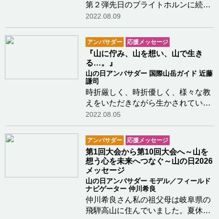
第２弾先日のブライトホルンに続い
て、今日はマッターホルンから。***
2022.08.09
近藤 謙司山の日、盛り上げてくださ
い‼️マッターホルンの山頂から応援
アンバサダー
応援メッセージ
してまーす‼️ZMTのガイド協会は登
『山に佇み、山を想い、山で生き
山受付を閉鎖し…つづきを読む
る…。』
山の日アンバサダー 国際山岳ガイド 近藤
謙司
時折厳しく、時折優しく、様々な教
えをいただきながら生かされていま
す。大きな困難と節目を迎えて…こ
2022.08.05
れからどんな人生のエンディングが
奏でられ、人にも伝えていけるの
アンバサダー
応援メッセージ
か。『僕は山にのまれて、少し心ゆ
第1回大会から第10回大会へ～山を
るしながら、この冷…つづきを読む
想う心を未来へつなぐ～山の日2026
メッセージ
山の日アンバサダー モデル／フィールド
ナビゲーター 仲川希良
仲川希良さん私の祖父母は岐阜県の
飛騨高山に住んでいました。夏休み