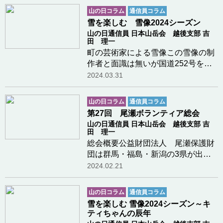
す。群馬・福島・新潟の３県出資に
山の日コラム
通信員コラム
よる(公財)尾瀬保護財団では機関誌
雪を楽しむ 雪像2024シーズン
「はるかな尾瀬」を…つづきを読む
山の日通信員 日本山岳会 越後支部 吉
田 理一
町の芸術家による雪像この雪像の制
作者と面識は無いが国道252号を通
るたびに写真を撮らせていただいて
2024.03.31
いる。新潟県魚沼市堀之内地区下稲
倉開発センター前制作者の才能には
山の日コラム
通信員コラム
驚くばかりである。空飛ぶドラエモ
第27回 尾瀬ボランティア総会
ンちいかわ３体お…つづきを読む
山の日通信員 日本山岳会 越後支部 吉
田 理一
総会概要公益財団法人 尾瀬保護財
団は群馬・福島・新潟の3県が出資
して設立された財団法人で事務局は
2024.02.21
群馬県庁20Fに置かれている。財団
に登録しているボランティアは毎年
山の日コラム
通信員コラム
2月に総会を開催している。主
雪を楽しむ 雪像2024シーズン～キ
催 (公財)尾瀬保護…つづきを
ティちゃんの辰年
読む