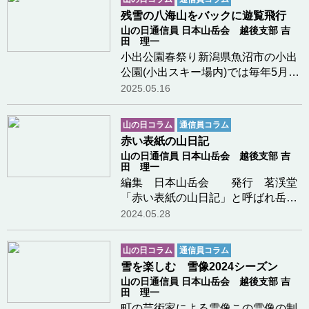
残雪の八海山をバックに遊覧飛行
山の日通信員 日本山岳会 越後支部 吉
田 理一
小出公園春祭り新潟県魚沼市の小出
公園(小出スキー場内)では毎年5月5
日の子供の日に春祭りが行われてい
2025.05.16
る。今年は好天に恵まれて大勢の家
族連れで賑わっていた。ヘリコプタ
山の日コラム
通信員コラム
ーによる遊覧飛行は一回の乗客定員
赤い表紙の山日記
が6名で約1時間…つづきを読む
山の日通信員 日本山岳会 越後支部 吉
田 理一
編集 日本山岳会 発行 茗渓堂
「赤い表紙の山日記」と呼ばれ岳人
に長い間愛用された山日記。創刊は
2024.05.28
1930(昭和5)年である、戦中戦後の一
時期の休刊を除いて1989(平成元)年
山の日コラム
通信員コラム
の終刊号まで53集発行された。発行
雪を楽しむ 雪像2024シーズン
部数が最大だっ…つづきを読む
山の日通信員 日本山岳会 越後支部 吉
田 理一
町の芸術家による雪像この雪像の制