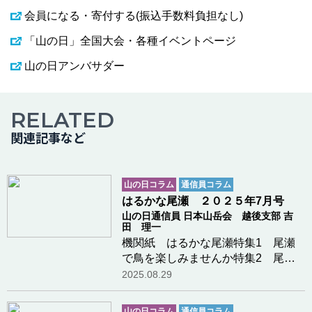
会員になる・寄付する(振込手数料負担なし)
「山の日」全国大会・各種イベントページ
山の日アンバサダー
RELATED
関連記事など
山の日コラム
通信員コラム
はるかな尾瀬 ２０２５年7月号
山の日通信員 日本山岳会 越後支部 吉
田 理一
機関紙 はるかな尾瀬特集1 尾瀬
で鳥を楽しみませんか特集2 尾瀬
とインタープリテーション
2025.08.29
山の日コラム
通信員コラム