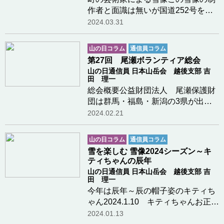
作者と面識は無いが国道252号を通
るたびに写真を撮らせていただいて
2024.03.31
いる。新潟県魚沼市堀之内地区下稲
倉開発センター前制作者の才能には
山の日コラム
通信員コラム
驚くばかりである。空飛ぶドラエモ
第27回 尾瀬ボランティア総会
ンちいかわ３体お…つづきを読む
山の日通信員 日本山岳会 越後支部 吉
田 理一
総会概要公益財団法人 尾瀬保護財
団は群馬・福島・新潟の3県が出資
して設立された財団法人で事務局は
2024.02.21
群馬県庁20Fに置かれている。財団
に登録しているボランティアは毎年
山の日コラム
通信員コラム
2月に総会を開催している。主
雪を楽しむ 雪像2024シーズン～キ
催 (公財)尾瀬保護…つづきを
ティちゃんの辰年
読む
山の日通信員 日本山岳会 越後支部 吉
田 理一
今年は辰年～辰の帽子姿のキティち
ゃん2024.1.10 キティちゃんお正
月、辰の帽子で新年のご挨拶。
2024.01.13
キティちゃんのリボンが雪の壁に映