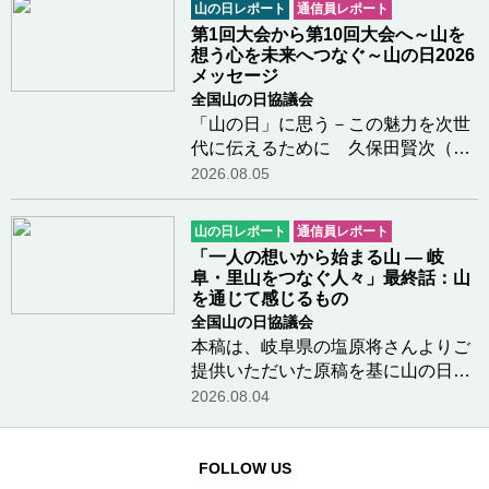
山の日レポート
通信員レポート
の各団体、国・県・市の関係団体、
第1回大会から第10回大会へ～山を
一般登山者が参…つづきを読む
想う心を未来へつなぐ～山の日2026
メッセージ
全国山の日協議会
「山の日」に思う－この魅力を次世
代に伝えるために 久保田賢次（元
『山と溪谷』編集長、広報・デジタ
2026.08.05
ル委員）さんよりメッセージをいた
だきました「山の日」について小中
山の日レポート
通信員レポート
学生に伝えるには登山の出版社に長
「一人の想いから始まる山 ― 岐
く勤めていたこ…つづきを読む
阜・里山をつなぐ人々」最終話：山
を通じて感じるもの
全国山の日協議会
本稿は、岐阜県の塩原将さんよりご
提供いただいた原稿を基に山の日協
議会で編集を行なったものです。＊
2026.08.04
＊＊＊＊美濃國山城トレイルにはま
だまだご紹介したい方々がたくさん
いらっしゃいますが、メンバーの皆
FOLLOW US