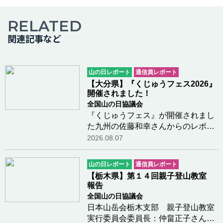
RELATED
関連記事など
山の日レポート
通信員レポート
【大分県】『くじゅうフェス2026』
開催されました！
全国山の日協議会
『くじゅうフェス』が開催されまし
た九州の佐藤和幸さんからのレポー
トです。今年も、大分県九重町の長
2026.08.07
者原園地において『くじゅうフェ
ス』が開催されました。青空のも
山の日レポート
通信員レポート
と、多くの方々がボルダリングや鳥
【栃木県】第１４回親子登山教室
の巣箱造りなどの体…つづきを読む
報告
全国山の日協議会
日本山岳会栃木支部 親子登山教室
実行委員会委員長：仲畠正子さんか