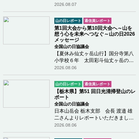
らのレポートです令和8年度日本山
2026.08.07
岳会栃木支部公益事業(山の日関連事
業)の報告１ 事業名 第１４回親
山の日レポート
通信員レポート
子登山教室 （栃木県
第1回大会から第10回大会へ～山を
山岳・スポーツ…つづきを読む
想う心を未来へつなぐ～山の日2026
メッセージ
全国山の日協議会
【夏休み仙丈ヶ岳山行】国分寺第八
小学校６年 太田彩斗仙丈ヶ岳の山
頂についたときがすごく嬉しかった
2026.08.06
し景色もきれいで感動した。仙丈小
屋で景色を見ながらコーヒーをみん
山の日レポート
通信員レポート
なで飲んだのが楽しかった。下山し
【栃木県】第51 回日光清掃登山のレ
ているとき少し…つづきを読む
ポート
全国山の日協議会
日本山岳会 栃木支部 会長 渡邉 雄
二さんよりレポートいただきました
第51 回「日光清掃登山」を、県山
2026.08.06
岳・スポーツクライミング連盟が主
催し、日光・那須山岳ガイド協会等