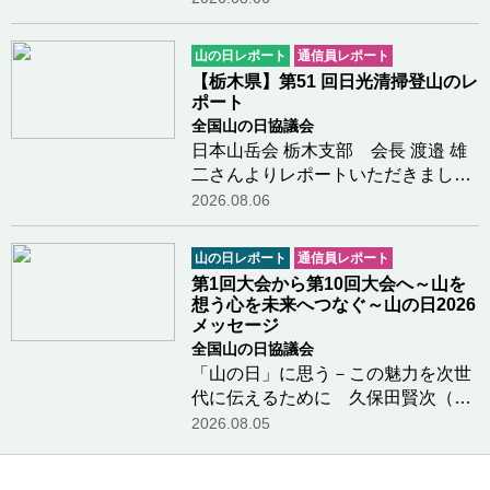
し景色もきれいで感動した。仙丈小
屋で景色を見ながらコーヒーをみん
山の日レポート
通信員レポート
なで飲んだのが楽しかった。下山し
【栃木県】第51 回日光清掃登山のレ
ているとき少し…つづきを読む
ポート
全国山の日協議会
日本山岳会 栃木支部 会長 渡邉 雄
二さんよりレポートいただきました
第51 回「日光清掃登山」を、県山
2026.08.06
岳・スポーツクライミング連盟が主
催し、日光・那須山岳ガイド協会等
山の日レポート
通信員レポート
の各団体、国・県・市の関係団体、
第1回大会から第10回大会へ～山を
一般登山者が参…つづきを読む
想う心を未来へつなぐ～山の日2026
メッセージ
全国山の日協議会
「山の日」に思う－この魅力を次世
代に伝えるために 久保田賢次（元
『山と溪谷』編集長、広報・デジタ
2026.08.05
ル委員）さんよりメッセージをいた
だきました「山の日」について小中