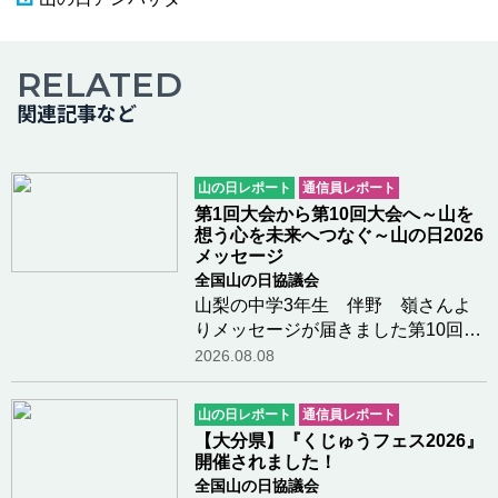
RELATED
関連記事など
山の日レポート
通信員レポート
第1回大会から第10回大会へ～山を
想う心を未来へつなぐ～山の日2026
メッセージ
全国山の日協議会
山梨の中学3年生 伴野 嶺さんよ
りメッセージが届きました第10回山
の日全国大会が岐阜県高山市で開催
2026.08.08
されますことを、心よりお祝い申し
上げます。今夏、私は「高校受験」
山の日レポート
通信員レポート
という大きな山を登っています。 毎
【大分県】『くじゅうフェス2026』
日勉強に励んで…つづきを読む
開催されました！
全国山の日協議会