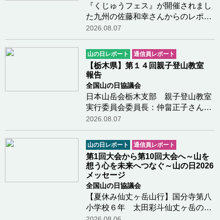
『くじゅうフェス』が開催されまし
た九州の佐藤和幸さんからのレポー
トです。今年も、大分県九重町の長
2026.08.07
者原園地において『くじゅうフェ
ス』が開催されました。青空のも
山の日レポート
通信員レポート
と、多くの方々がボルダリングや鳥
【栃木県】第１４回親子登山教室
の巣箱造りなどの体…つづきを読む
報告
全国山の日協議会
日本山岳会栃木支部 親子登山教室
実行委員会委員長：仲畠正子さんか
らのレポートです令和8年度日本山
2026.08.07
岳会栃木支部公益事業(山の日関連事
業)の報告１ 事業名 第１４回親
山の日レポート
通信員レポート
子登山教室 （栃木県
第1回大会から第10回大会へ～山を
山岳・スポーツ…つづきを読む
想う心を未来へつなぐ～山の日2026
メッセージ
全国山の日協議会
【夏休み仙丈ヶ岳山行】国分寺第八
小学校６年 太田彩斗仙丈ヶ岳の山
頂についたときがすごく嬉しかった
2026.08.06