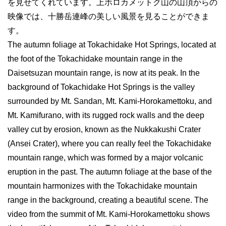
を見せてくれています。上ホロカメットク山の山頂からの
映像では、十勝岳連峰の美しい風景を見ることができま
す。
The autumn foliage at Tokachidake Hot Springs, located at
the foot of the Tokachidake mountain range in the
Daisetsuzan mountain range, is now at its peak. In the
background of Tokachidake Hot Springs is the valley
surrounded by Mt. Sandan, Mt. Kami-Horokamettoku, and
Mt. Kamifurano, with its rugged rock walls and the deep
valley cut by erosion, known as the Nukkakushi Crater
(Ansei Crater), where you can really feel the Tokachidake
mountain range, which was formed by a major volcanic
eruption in the past. The autumn foliage at the base of the
mountain harmonizes with the Tokachidake mountain
range in the background, creating a beautiful scene. The
video from the summit of Mt. Kami-Horokamettoku shows