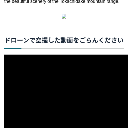
the beautiful scenery of the Tokachidake mountain range.
ドローンで空撮した動画をごらんください