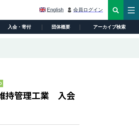
English
会員ログイン
入会・寄付
団体概要
アーカイブ検索
O
海維持管理工業 入会