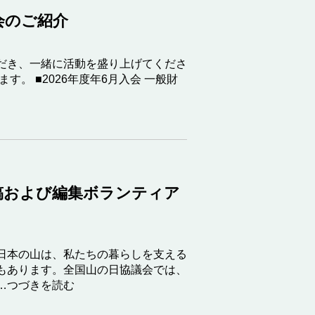
会のご紹介
だき、一緒に活動を盛り上げてくださ
。 ■2026年度年6月入会 一般財
）
稿および編集ボランティア
日本の山は、私たちの暮らしを支える
もあります。全国山の日協議会では、
…つづきを読む