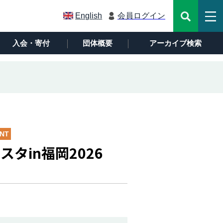
English
会員ログイン
入会・寄付
団体概要
アーカイブ検索
NT
タin福岡2026