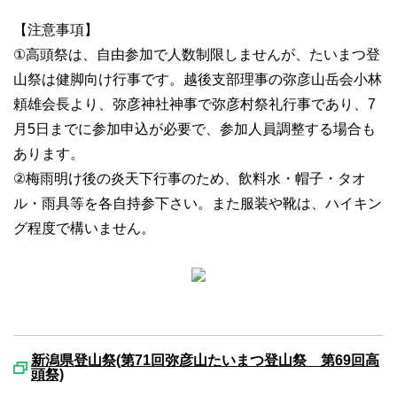
【注意事項】
①高頭祭は、自由参加で人数制限しませんが、たいまつ登
山祭は健脚向け行事です。越後支部理事の弥彦山岳会小林
頼雄会長より、弥彦神社神事で弥彦村祭礼行事であり、7
月5日までに参加申込が必要で、参加人員調整する場合も
あります。
②梅雨明け後の炎天下行事のため、飲料水・帽子・タオ
ル・雨具等を各自持参下さい。また服装や靴は、ハイキン
グ程度で構いません。
新潟県登山祭(第71回弥彦山たいまつ登山祭 第69回高
頭祭)