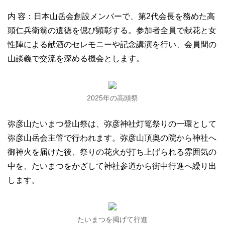
内 容：日本山岳会創設メンバーで、第2代会長を務めた高
頭仁兵衛翁の遺徳を偲び顕彰する。参加者全員で献花と女
性陣による献酒のセレモニーや記念講演を行い、会員間の
山談義で交流を深める機会とします。
2025年の高頭祭
弥彦山たいまつ登山祭は、弥彦神社灯篭祭りの一環として
弥彦山岳会主管で行われます。弥彦山頂奥の院から神社へ
御神火を届けた後、祭りの花火が打ち上げられる雰囲気の
中を、たいまつをかざして神社参道から街中行進へ繰り出
します。
たいまつを掲げて行進