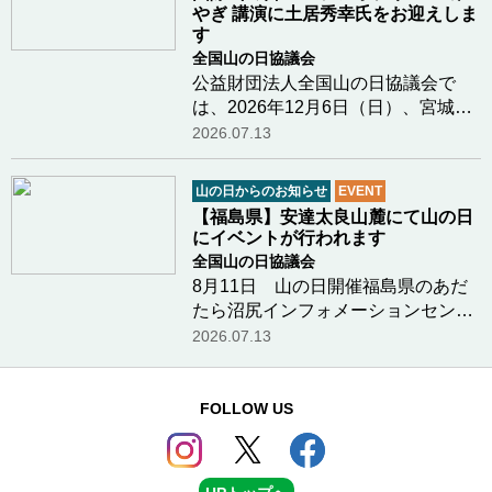
水の冷たさ和歌山…つづきを読む
やぎ 講演に土居秀幸氏をお迎えしま
す
全国山の日協議会
公益財団法人全国山の日協議会で
は、2026年12月6日（日）、宮城県
栗原市において「国際山の日2026シ
2026.07.13
ンポジウム in みやぎ」を開催しま
す。 本シンポジウムでは、「生物多
山の日からのお知らせ
EVENT
様性」をメインテーマに掲げ、山や
【福島県】安達太良山麓にて山の日
森が育む自然の恵…つづきを読む
にイベントが行われます
全国山の日協議会
8月11日 山の日開催福島県のあだ
たら沼尻インフォメーションセンタ
ー様より、山の日（８月１１日）に
2026.07.13
行われる安達太良山と沼尻の魅力を
体感できるイベントのお知らせで
す。開催日 ： ２０２６年８月１１
FOLLOW US
日（祝日）開催時…つづきを読む