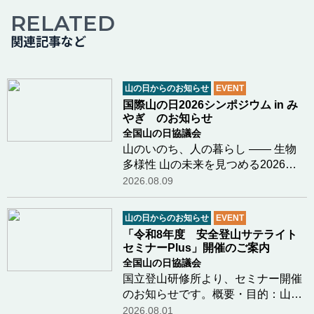
RELATED
関連記事など
山の日からのお知らせ
EVENT
国際山の日2026シンポジウム in み
やぎ のお知らせ
全国山の日協議会
山のいのち、人の暮らし ―― 生物
多様性 山の未来を見つめる2026年
12月6日（日）、宮城県栗原市にお
2026.08.09
いて「国際山の日2026シンポジウム
in みやぎ」を開催いたします。今年
山の日からのお知らせ
EVENT
のテーマは「生物多様性」。気候変
「令和8年度 安全登山サテライト
動という大きな揺…つづきを読む
セミナーPlus」開催のご案内
全国山の日協議会
国立登山研修所より、セミナー開催
のお知らせです。概要・目的：山岳
関係機関と共催で、登山初心者をは
2026.08.01