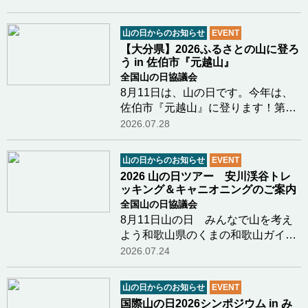
じめとする一般登山者を幅広く対象
とし、雪氷学、海外登山遠征の記
山の日からのお知らせ
EVENT
録、登山用具・装備の解説等、安全
【大分県】2026ふるさとの山に登ろ
登山に資する個別…つづきを読む
う in 佐伯市『元越山』
全国山の日協議会
8月11日は、山の日です。今年は、
佐伯市『元越山』に登ります！第５
回「山の日」記念全国大会開催地の
2026.07.28
大分県。大分県山の日登山実行委員
会（大分県山岳連盟・大分勤労者山
山の日からのお知らせ
EVENT
岳連盟・日本山岳会東九州支部）で
2026 山の日ツアー 安川渓谷トレ
は、毎年ふるさの…つづきを読む
ッキング＆キャニオニングのご案内
全国山の日協議会
8月11日山の日 みんなで山を考え
よう和歌山県のくまの和歌山ガイド
クラブ新田さまより8月11日山の日
2026.07.24
に行われるイベントのご案内があり
ましたのでご紹介します鳥のさえず
山の日からのお知らせ
EVENT
り、川のせせらぎ、木漏れ日、川の
国際山の日2026シンポジウム in み