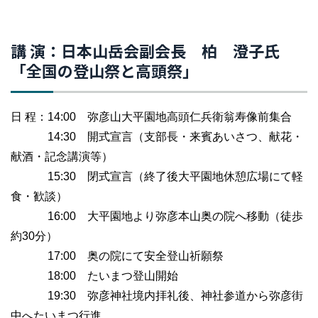
講 演：日本山岳会副会長 柏 澄子氏
「全国の登山祭と高頭祭」
日 程：14:00 弥彦山大平園地高頭仁兵衛翁寿像前集合
14:30 開式宣言（支部長・来賓あいさつ、献花・
献酒・記念講演等）
15:30 閉式宣言（終了後大平園地休憩広場にて軽
食・歓談）
16:00 大平園地より弥彦本山奥の院へ移動（徒歩
約30分）
17:00 奥の院にて安全登山祈願祭
18:00 たいまつ登山開始
19:30 弥彦神社境内拝礼後、神社参道から弥彦街
中へたいまつ行進