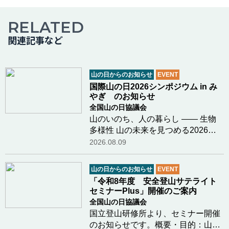
RELATED
関連記事など
山の日からのお知らせ
EVENT
国際山の日2026シンポジウム in み
やぎ のお知らせ
全国山の日協議会
山のいのち、人の暮らし ―― 生物
多様性 山の未来を見つめる2026年
12月6日（日）、宮城県栗原市にお
2026.08.09
いて「国際山の日2026シンポジウム
in みやぎ」を開催いたします。今年
山の日からのお知らせ
EVENT
のテーマは「生物多様性」。気候変
「令和8年度 安全登山サテライト
動という大きな揺…つづきを読む
セミナーPlus」開催のご案内
全国山の日協議会
国立登山研修所より、セミナー開催
のお知らせです。概要・目的：山岳