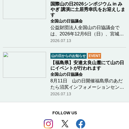
り、川のせせらぎ、木漏れ日、川の
国際山の日2026シンポジウム in み
水の冷たさ和歌山…つづきを読む
やぎ 講演に土居秀幸氏をお迎えしま
す
全国山の日協議会
公益財団法人全国山の日協議会で
は、2026年12月6日（日）、宮城県
栗原市において「国際山の日2026シ
2026.07.13
ンポジウム in みやぎ」を開催しま
す。 本シンポジウムでは、「生物多
山の日からのお知らせ
EVENT
様性」をメインテーマに掲げ、山や
【福島県】安達太良山麓にて山の日
森が育む自然の恵…つづきを読む
にイベントが行われます
全国山の日協議会
8月11日 山の日開催福島県のあだ
たら沼尻インフォメーションセンタ
ー様より、山の日（８月１１日）に
2026.07.13
行われる安達太良山と沼尻の魅力を
体感できるイベントのお知らせで
す。開催日 ： ２０２６年８月１１
FOLLOW US
日（祝日）開催時…つづきを読む