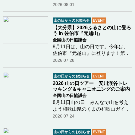
関係機関と共催で、登山初心者をは
2026.08.01
じめとする一般登山者を幅広く対象
とし、雪氷学、海外登山遠征の記
山の日からのお知らせ
EVENT
録、登山用具・装備の解説等、安全
【大分県】2026ふるさとの山に登ろ
登山に資する個別…つづきを読む
う in 佐伯市『元越山』
全国山の日協議会
8月11日は、山の日です。今年は、
佐伯市『元越山』に登ります！第５
回「山の日」記念全国大会開催地の
2026.07.28
大分県。大分県山の日登山実行委員
会（大分県山岳連盟・大分勤労者山
山の日からのお知らせ
EVENT
岳連盟・日本山岳会東九州支部）で
2026 山の日ツアー 安川渓谷トレ
は、毎年ふるさの…つづきを読む
ッキング＆キャニオニングのご案内
全国山の日協議会
8月11日山の日 みんなで山を考え
よう和歌山県のくまの和歌山ガイド
クラブ新田さまより8月11日山の日
2026.07.24
に行われるイベントのご案内があり
ましたのでご紹介します鳥のさえず
山の日からのお知らせ
EVENT