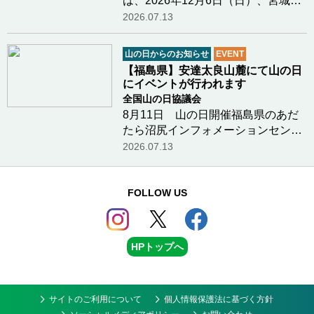
は、2026年12月6日（日）、宮城県
栗原市において「国際山の日2026シ
2026.07.13
ンポジウム in みやぎ」を開催しま
す。 本シンポジウムでは、「生物多
山の日からのお知らせ
EVENT
様性」をメインテーマに掲げ、山や
【福島県】安達太良山麓にて山の日
森が育む自然の恵…つづきを読む
にイベントが行われます
全国山の日協議会
8月11日 山の日開催福島県のあだ
たら沼尻インフォメーションセンタ
ー様より、山の日（８月１１日）に
2026.07.13
行われる安達太良山と沼尻の魅力を
体感できるイベントのお知らせで
す。開催日 ： ２０２６年８月１１
FOLLOW US
日（祝日）開催時…つづきを読む
HPトップへ
サイトのご利用について
個人情報保護法に基づく方針