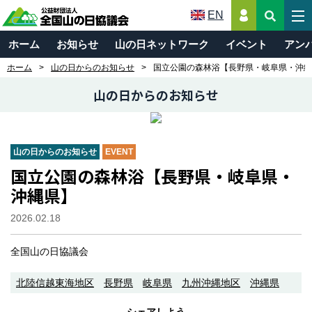
EN
ホーム
お知らせ
山の日ネットワーク
イベント
アン
ホーム
山の日からのお知らせ
国立公園の森林浴【長野県・岐阜県・沖縄
山の日からのお知らせ
山の日からのお知らせ
EVENT
国立公園の森林浴【長野県・岐阜県・
沖縄県】
2026.02.18
全国山の日協議会
北陸信越東海地区
長野県
岐阜県
九州沖縄地区
沖縄県