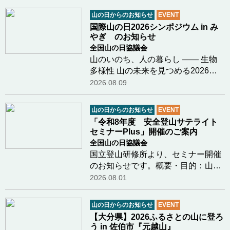
山の日からのお知らせ
EVENT
国際山の日2026シンポジウム in み
やぎ のお知らせ
全国山の日協議会
山のいのち、人の暮らし ―― 生物
多様性 山の未来を見つめる2026年
12月6日（日）、宮城県栗原市にお
2026.08.09
いて「国際山の日2026シンポジウム
in みやぎ」を開催いたします。今年
山の日からのお知らせ
EVENT
のテーマは「生物多様性」。気候変
「令和8年度 安全登山サテライト
動という大きな揺…つづきを読む
セミナーPlus」開催のご案内
全国山の日協議会
国立登山研修所より、セミナー開催
のお知らせです。概要・目的：山岳
関係機関と共催で、登山初心者をは
2026.08.01
じめとする一般登山者を幅広く対象
とし、雪氷学、海外登山遠征の記
山の日からのお知らせ
EVENT
録、登山用具・装備の解説等、安全
【大分県】2026ふるさとの山に登ろ
登山に資する個別…つづきを読む
う in 佐伯市『元越山』