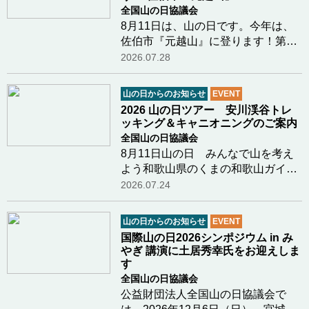
全国山の日協議会
8月11日は、山の日です。今年は、
佐伯市『元越山』に登ります！第５
回「山の日」記念全国大会開催地の
2026.07.28
大分県。大分県山の日登山実行委員
会（大分県山岳連盟・大分勤労者山
山の日からのお知らせ
EVENT
岳連盟・日本山岳会東九州支部）で
2026 山の日ツアー 安川渓谷トレ
は、毎年ふるさの…つづきを読む
ッキング＆キャニオニングのご案内
全国山の日協議会
8月11日山の日 みんなで山を考え
よう和歌山県のくまの和歌山ガイド
クラブ新田さまより8月11日山の日
2026.07.24
に行われるイベントのご案内があり
ましたのでご紹介します鳥のさえず
山の日からのお知らせ
EVENT
り、川のせせらぎ、木漏れ日、川の
国際山の日2026シンポジウム in み
水の冷たさ和歌山…つづきを読む
やぎ 講演に土居秀幸氏をお迎えしま
す
全国山の日協議会
公益財団法人全国山の日協議会で