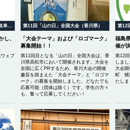
第10回「山の日」記念全国大会 岐阜in飛騨高山
第11回「山の日」全国大会（香川県）
第1
かし、
「大会テーマ」および「ロゴマーク」
福島
募集開始！！
催が
式ウェブ
第11回目となる「山の日」全国大会は、香
第12
川県高松市において開催されます。大会を
しまし
全国に広くPRするため、香川大会の開催
大会開
趣旨を踏まえた「大会テーマ」と「ロゴマ
町 猪
ーク」の募集を開始しました。どなたでも
たしま
応募可能（団体は除く）です。学生の方々
も、奮って応募してください！