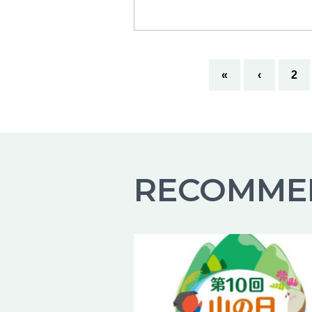
«
‹
2
RECOMME