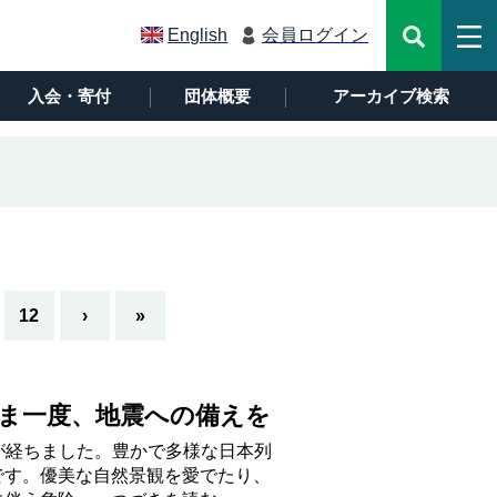
English
会員ログイン
入会・寄付
団体概要
アーカイブ検索
12
›
»
ま一度、地震への備えを
年が経ちました。豊かで多様な日本列
です。優美な自然景観を愛でたり、