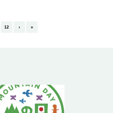
12
›
»