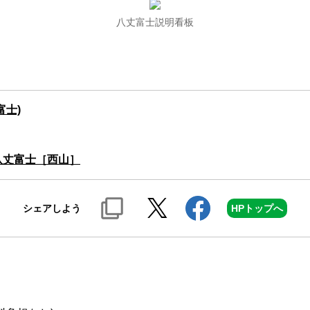
八丈富士説明看板
富士)
八丈富士［西山］
シェアしよう
HPトップへ