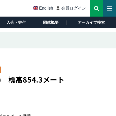
English
会員ログイン
入会・寄付
団体概要
アーカイブ検索
 標高854.3メート