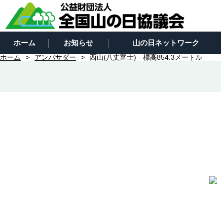
ホーム
お知らせ
山の日ネットワーク
ホーム
アンバサダー
西山(八丈富士) 標高854.3メートル