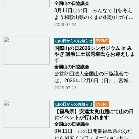
全国山の日協議会
8月11日山の日 みんなで山を考え
よう和歌山県のくまの和歌山ガイド
クラブ新田さまより8月11日山の日
2026.07.24
に行われるイベントのご案内があり
ましたのでご紹介します鳥のさえず
山の日からのお知らせ
EVENT
り、川のせせらぎ、木漏れ日、川の
国際山の日2026シンポジウム in み
水の冷たさ和歌山…つづきを読む
やぎ 講演に土居秀幸氏をお迎えしま
す
全国山の日協議会
公益財団法人全国山の日協議会で
は、2026年12月6日（日）、宮城県
栗原市において「国際山の日2026シ
2026.07.13
ンポジウム in みやぎ」を開催しま
す。 本シンポジウムでは、「生物多
山の日からのお知らせ
EVENT
様性」をメインテーマに掲げ、山や
【福島県】安達太良山麓にて山の日
森が育む自然の恵…つづきを読む
にイベントが行われます
全国山の日協議会
8月11日 山の日開催福島県のあだ
たら沼尻インフォメーションセンタ