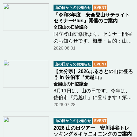
山の日からのお知らせ
EVENT
「令和8年度 安全登山サテライト
セミナーPlus」開催のご案内
全国山の日協議会
国立登山研修所より、セミナー開催
のお知らせです。概要・目的：山岳
関係機関と共催で、登山初心者をは
2026.08.01
じめとする一般登山者を幅広く対象
とし、雪氷学、海外登山遠征の記
山の日からのお知らせ
EVENT
録、登山用具・装備の解説等、安全
【大分県】2026ふるさとの山に登ろ
登山に資する個別…つづきを読む
う in 佐伯市『元越山』
全国山の日協議会
8月11日は、山の日です。今年は、
佐伯市『元越山』に登ります！第５
回「山の日」記念全国大会開催地の
2026.07.28
大分県。大分県山の日登山実行委員
会（大分県山岳連盟・大分勤労者山
山の日からのお知らせ
EVENT
岳連盟・日本山岳会東九州支部）で
2026 山の日ツアー 安川渓谷トレ
は、毎年ふるさの…つづきを読む
ッキング＆キャニオニングのご案内