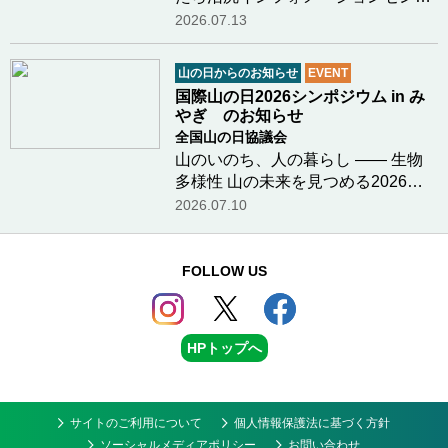
ー様より、山の日（８月１１日）に
2026.07.13
行われる安達太良山と沼尻の魅力を
体感できるイベントのお知らせで
山の日からのお知らせ
EVENT
す。開催日 ： ２０２６年８月１１
国際山の日2026シンポジウム in み
日（祝日）開催時…つづきを読む
やぎ のお知らせ
全国山の日協議会
山のいのち、人の暮らし ―― 生物
多様性 山の未来を見つめる2026年
12月6日（日）、宮城県栗原市にお
2026.07.10
いて「国際山の日2026シンポジウム
in みやぎ」を開催いたします。今年
のテーマは「生物多様性」。気候変
FOLLOW US
動という大きな揺…つづきを読む
HPトップへ
サイトのご利用について
個人情報保護法に基づく方針
ソーシャルメディアポリシー
お問い合わせ