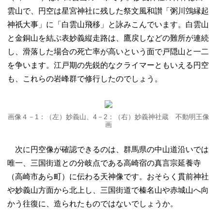
雲山で、円空は星宮神社に残した祭文風和讃「粥川鵼縁起
神祇大事」に「白雲山飛移」と詠みこんでいます。白雲山
と金銅山を結ぶ表妙義縦走路は、鷹戻しなどの難所が連続
し、滑落した場合の死亡率が高いという面で戸隠山と一二
を争います。江戸期の先鋭的なクライマーともいえる円空
も、これらの岩峰群で修行したのでしょう。
画像４－1：（左）妙義山、4－2：（右）妙義神社蔵 不動明王像
画
次に円空像が確認できるのは、群馬県の中山道沿いでは
唯一、三国街道との分岐点である高崎宿の真言宗延養寺
（高崎市あら町）に伝わる天神像です。おそらく貫前神社
や妙義山方面から北上し、三国街道で榛名山や赤城山へ向
かう往復に、造られたものではないでしょうか。