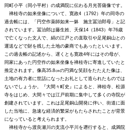
同町小平（同小平村）の成満院に伝わる月光菩薩像です。
禅桂寺の如来坐像について、寛政4（1792）年の同寺の
過去帳には、「円空作薬師如来一躰 施主冨治郎母」と記
されています。冨治郎は藤生姓、天保14（1843）年76歳
で亡くなった文人で、絹の江戸との直取引や足尾銅山との
運送などで財を残した土地の豪商でもあったといいます。
この過去帳の記述から、遅くとも寛政4年にはその母が、
同家にあった円空作の如来坐像を禅桂寺に寄進していたと
推定されます。像高35.8㎝の円満な笑顔をたたえた像は、
土地の有力者に世話になったお礼として造られたものでは
ないでしょうか。『大間々町史』によると、禅桂寺、松源
寺をはじめ、大間々では江戸前期に集中して多くの寺院が
創建されています。これは足尾銅山開発に伴い、街道に面
した当地に、急速な経済的繁栄がもたらされたことが背景
になっていると考えられます。
禅桂寺から渡良瀬川の支流小平川を遡行すると、成満院