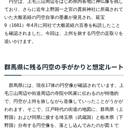
円空は、上毛三山周辺をはじめ県内各地に神仏像を残し
ており、さらに近年上野国一之宮の貫前神社に所蔵されて
いた大般若経の円空自筆の墨書が発見され、延宝
9（1681）年4月に同社で大般若経六百巻を転読したこと
も確認されました。今回は、上州を旅する円空の足取りを
追いかけます。
群馬県に残る円空の手がかりと想定ルート
群馬県には、現在17体の円空像が確認されています。上
毛三山周辺や街道周辺の寺院や民家に伝わるのが特徴的
で、円空が上州を旅しながら造像していったことがうかが
われます。そこで、江戸時代の街道の地図に、群馬県（上
野国）および同県に接する埼玉県（武蔵国）と栃木県（下
野国）分布する円空像を、落とし込んでみたのが図１で