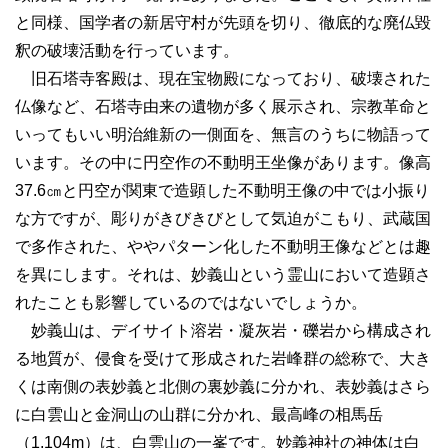
と同様、国学者の新居守村が先頭を切り、徹底的な廃仏毀
釈の破壊活動を行っています。
旧石塔寺客殿は、現在宝物殿になっており、破壊された
仏像など、石塔寺由来の遺物が多く展示され、宗教革命と
いってもいい明治維新の一側面を、無言のうちに物語って
います。その中に円空作の不動明王坐像があります。像高
37.6㎝と円空が関東で造顕した不動明王像の中では小振り
な方ですが、彫りがきびきびとして気迫がこもり、武蔵国
で多作された、ややパターン化した不動明王像などとは趣
を異にします。それは、妙義山という霊山において造顕さ
れたことも影響しているのではないでしょうか。
妙義山は、デイサイト溶岩・凝灰岩・礫岩から構成され
る地質が、侵食を受けて形成された岩峰群の総称で、大き
くは南側の表妙義と北側の裏妙義に分かれ、表妙義はさら
に白雲山と金洞山の山群に分かれ、最高峰の相馬岳
（1,104m）は、白雲山の一峯です。妙義神社の神体は白