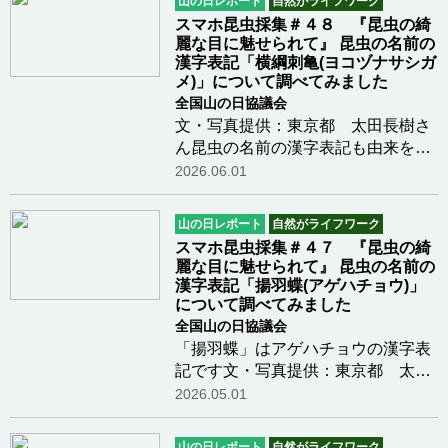
山の日レポート
自然がライフワーク
を広げると５センチぐらいの可愛い
スマホ昆虫採集＃４８ 『昆虫の綺
チョウチョです…つづきを読む
麗な目に魅せられて』 昆虫の名前の
漢字表記「横綱刺亀(ヨコヅナサシガ
メ)」について調べてみました
全国山の日協議会
文・写真提供：東京都 太田長樹さ
ん昆虫の名前の漢字表記も由来を調
べると昆虫採集とは違う昆虫の楽し
2026.06.01
み方ができます。掘り下げて調べる
と漢字表記は「読みの由来」があ
山の日レポート
自然がライフワーク
り、その後に「漢字表記の由来」に
スマホ昆虫採集＃４７ 『昆虫の綺
繋がります。『横…つづきを読む
麗な目に魅せられて』 昆虫の名前の
漢字表記「揚羽蝶(アゲハチョウ)」
について調べてみました
全国山の日協議会
「揚羽蝶」はアゲハチョウの漢字表
記です文・写真提供：東京都 太田
長樹さん昆虫の名前の漢字表記も由
2026.05.01
来を調べると昆虫採集とは違う昆虫
の楽しみ方ができます。掘り下げて
山の日レポート
自然がライフワーク