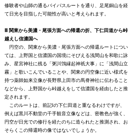
修験者や山師の通るバイパスルートを通り、足尾銅山を経
て日光を目指した可能性が高いと考えられます。
Ⅲ 関東から美濃・尾張方面への帰還の折、下仁田道から峠
越えし信濃国へ
円空の、関東から美濃・尾張方面への帰還ルートについ
ては、上野国と信濃国の国境にそびえる浅間山を和歌に詠
み、星宮神社に残る「粥川鵼縁起神祇大事」に「浅間山立
霧」と歌いこんでいることや、関東の円空像に近い様式を
持つ薬師如来立像が長野県上田市の馬脊神社に伝わること
などから、上野国から峠越えをして信濃国を経由したと推
定されます。
このルートは、前記Ⅰの下仁田道と重なるわけですが、
例えば黒川不動堂の千手観音立像などは、密教色が強く、
円空が日光での修行を経たのちに造られたと推測され、お
そらくこの帰還時の像ではないでしょうか。