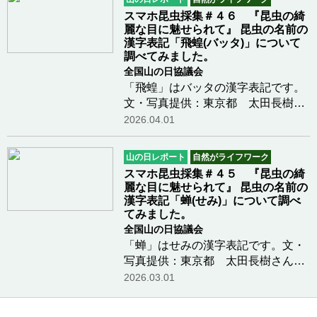
調べると漢字表記は「読みの由来」
スマホ昆虫採集＃４６ 『昆虫の綺
があり、その後…つづきを読む
麗な目に魅せられて』 昆虫の名前の
漢字表記「飛蝗(バッタ)」について
調べてみました。
全国山の日協議会
「飛蝗」はバッタの漢字表記です。
文・写真提供：東京都 太田長樹さ
ん昆虫の名前の漢字表記も由来を調
2026.04.01
べると昆虫採集とは違う昆虫の楽し
み方ができます。掘り下げて調べる
山の日レポート
自然がライフワーク
と漢字表記は「読みの由来」があ
スマホ昆虫採集＃４５ 『昆虫の綺
り、その後に「漢…つづきを読む
麗な目に魅せられて』 昆虫の名前の
漢字表記「蝉(せみ)」について調べ
てみました。
全国山の日協議会
「蝉」はせみの漢字表記です。文・
写真提供：東京都 太田長樹さん昆
虫の名前の漢字表記も由来を調べる
2026.03.01
と昆虫採集とは違う昆虫の楽しみ方
ができます。掘り下げて調べると漢