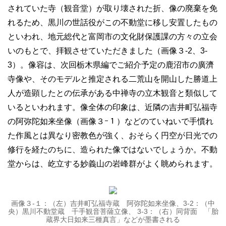
されていた寺（観音堂）が取り壊された折、像の廃棄を免
れるため、黒川の世話役がこの不動堂に移し安置したもの
といわれ、地元総代と富岡市の文化財保護課の方々の立会
いのもとで、拝観させていただきました（画像３-2、3-
3）。像容は、次回栃木県編でご紹介予定の鹿沼市の廣濟
寺像や、そのモデルと推定される二荒山を開山した勝道上
人が造顕したとの伝承がある中禅寺の立木観音と類似して
いるといわれます。像全体の印象は、近隣の吉井町弘福寺
の阿弥陀如来坐像（画像３ｰ１）などのていねいで手慣れ
た作風とは異なり密教色が強く、おそらく円空が日光での
修行を経たのちに、造られた像ではないでしょうか。不動
堂からは、屹立する妙義山の岩峰群がよく眺められます。
画像３-１：（左）吉井町弘福寺蔵 阿弥陀如来坐像、3-2：（中
央）黒川不動堂蔵 千手観音菩薩立像、 3-3：（右）同背面 「胎
蔵界大日如来三種真言」などが墨書される