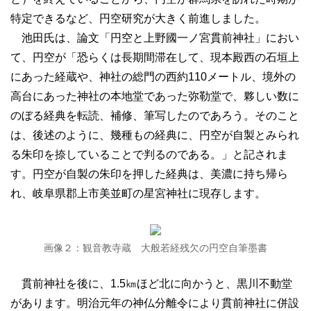
特定できるなど、円空研究が大きく前進しました。
池田氏は、論文「円空と上野國一ノ宮貫前神社」におい
て、円空が「恐らくは長期間滞在して、現本殿西の石垣上
にあった経蔵や、神社の総門の西約110メートル、境外の
高台にあった神社の本地堂であった弥勒堂で、夥しい数に
のぼる経典を転読、補修、筆写したのであろう。そのこと
は、後述のように、幾種もの経典に、円空が自製とみられ
る朱印を捺していることで判るのである。」と記されま
す。円空が自製の朱印を押した経典は、美濃に持ち帰ら
れ、岐阜県郡上市美並町の星宮神社に現存します。
画像２：観音教寺蔵 大般若経残欠の円空自筆墨書
貫前神社を後に、1.5㎞ほど北に向かうと、黒川不動堂
があります。明治元年の神仏分離令により貫前神社に併設