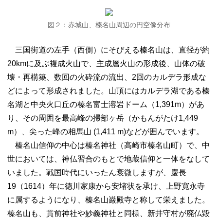
図２：赤城山、榛名山周辺の円空像分布
三国街道の左手（西側）にそびえる榛名山は、直径が約
20kmに及ぶ複成火山で、主成層火山の形成後、山体の破
壊・再構築、数回の火砕流の流出、2回のカルデラ形成な
どによって形成されました。山頂にはカルデラ湖である榛
名湖と中央火口丘の榛名富士溶岩ドーム（1,391m）があ
り、その周囲を最高峰の掃部ヶ岳（かもんがたけ1,449
m）、尖った峰の相馬山 (1,411 m)などが囲んでいます。
榛名山信仰の中心は榛名神社（高崎市榛名山町）で、中
世においては、神仏習合のもとで地蔵信仰と一体をなして
いました。戦国時代にいったん衰微しますが、慶長
19（1614）年に徳川家康から安堵状を承け、上野寛永寺
に属するようになり、榛名山巌殿寺と称して栄えました。
榛名山も、貫前神社や妙義神社と同様、新井守村が廃仏毀