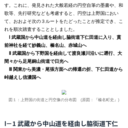
す。これに、発見された大般若経の円空自筆の墨書や、和
歌等、先行研究なども考慮すると、円空は上野国におい
て、おおよそ次の３ルートをたどったことが推定でき、こ
れを順次踏査することとしました。
Ⅰ 武蔵国から中山道を経由し脇街道下仁田道に入り、貫
前神社を経て妙義山、榛名山、赤城山へ
Ⅱ 武蔵国から下野国を経由して渡良瀬川沿いに遡行、大
間々から足尾銅山街道で日光へ
Ⅲ 関東から美濃・尾張方面への帰還の折、下仁田道から
峠越えし信濃国へ
図１：上野国の街道と円空像の分布図 (原図：『榛名町史』)
Ⅰ－1 武蔵から中山道を経由し脇街道下仁