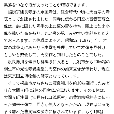
集落をつなぐ道があったことが確認できます。
臨済宗建長寺派の永宝寺は、鎌倉時代中頃に天台宗の寺
院として創建されました。同寺に伝わる円空の観音菩薩立
像は、裳に隠した両手の上に蓮の蕾を持ち、頭上に如来小
像を載いた布を被り、丸い鼻の親しみやすい笑顔をたたえ
ておられます。ご住職によると、昭和52（1977）年、本
堂の建替えにあたり旧本堂を整理していて本像を見付け、
もしやと照会して、円空作と判明したとのことでした。
渡良瀬川を遡行し群馬県に入ると、足利市から20㎞程の
桐生市の光性寺愛染堂に円空作の如来立像が伝わり、現在
は東京国立博物館の所蔵となっています。
そして桐生市からさらに渡良瀬川を約10㎞遡行したみど
り市大間々町に2体の円空仏が伝わります。その１体は、
大間々町浅原（江戸時代は浅原村）の曹洞宗禅桂寺に伝わ
った如来坐像で、同寺が無人となったため、現在は２㎞あ
まり離れた曹洞宗松源寺に移されています。もう1体は、