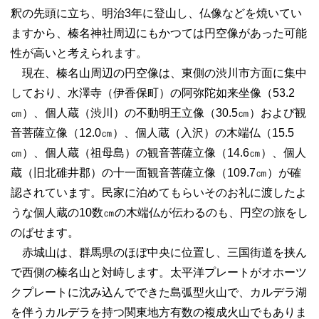
釈の先頭に立ち、明治3年に登山し、仏像などを焼いてい
ますから、榛名神社周辺にもかつては円空像があった可能
性が高いと考えられます。
現在、榛名山周辺の円空像は、東側の渋川市方面に集中
しており、水澤寺（伊香保町）の阿弥陀如来坐像（53.2
㎝）、個人蔵（渋川）の不動明王立像（30.5㎝）および観
音菩薩立像（12.0㎝）、個人蔵（入沢）の木端仏（15.5
㎝）、個人蔵（祖母島）の観音菩薩立像（14.6㎝）、個人
蔵（旧北碓井郡）の十一面観音菩薩立像（109.7㎝）が確
認されています。民家に泊めてもらいそのお礼に渡したよ
うな個人蔵の10数㎝の木端仏が伝わるのも、円空の旅をし
のばせます。
赤城山は、群馬県のほぼ中央に位置し、三国街道を挟ん
で西側の榛名山と対峙します。太平洋プレートがオホーツ
クプレートに沈み込んでできた島弧型火山で、カルデラ湖
を伴うカルデラを持つ関東地方有数の複成火山でもありま