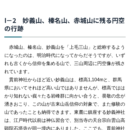
Ⅰ－2 妙義山、榛名山、赤城山に残る円空
の行跡
赤城山、榛名山、妙義山を「上毛三山」と総称するよう
になったのは、明治時代になってからだそうですが、いず
れも古くから信仰を集める山で、三山周辺に円空像が残さ
れています。
貫前神社からほど近い妙義山は、標高1,104mと、群馬
県においてそれほど高い山ではありませんが、標高ではは
かり知れない峩々たる岩峰群に向かい合うと、畏敬の念が
湧きおこり、この山が古来山岳信仰の対象で、また修験の
山であったことも納得できます。東麓に鎮座する妙義神社
は、江戸時代以前は神仏習合で、別当寺の天台宗白雲山高
顕院石塔寺が同一境内にありました。ここでも、貫前神社