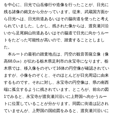
を中心に、日光で山岳修行や造像を行ったことが、日光に
残る諸像の銘文から分かっています。従来、武蔵国方面か
ら日光へは、日光街道あるいはその脇街道を使ったと考え
られていました。しかし、残された像からは、渡良瀬川沿
いから足尾銅山街道あるいはその脇道で日光に向かうルー
トをたどった可能性が高いので、踏査することとしまし
た。
本ルートの最初の踏査地点は、円空の観音菩薩立像（像
高68.0㎝）が伝わる栃木県足利市の永宝寺になります。栃
木県では、移入像をのぞいて16体の円空像が確認されてい
ますが、小像をのぞくと、そのほとんどが日光周辺に由来
するものです。それに対し、永宝寺の円空像は、県の南西
端に孤立するように残されています。ところが、前出の図
1でみると、永宝寺が渡良瀬川沿いに上野国へ向かうルー
トに位置していることが分かります。同図に街道は記され
ていませんが、上野国の国絵図をみると、渡良瀬川沿いに