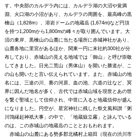
す。中央部のカルデラ内には、カルデラ湖の大沼や覚満
淵、火口湖の小沼があり、カルデラの周囲を、最高峰の黒
檜山（1,828m）、溶岩ドームの地蔵岳 (1,674m)など円頂
を持つ1,200mから1,800mの峰々が取り囲んでいます。大
沼の東岸、黒檜山の山麓に当たる場所に赤城神社があり、
山麓各地に里宮があるほか、関東一円に末社約300社が分
布しており、赤城山の見える地域では「御山」と呼び崇敬
してきました。日光二荒山（男体山）を開いた勝道が、こ
の山も開いたと言い伝えられています。また、赤城山の地
名には、三途の川、賽の河原、血の池、六道の辻など、冥
界に因んだ地名が多く、古代では赤城山域を現世とあの世
を繋ぐ聖域として信仰され、中世に入ると地蔵信仰が盛ん
になりました。円空が、星宮神社に残した祭文風和讃「粥
川鵼縁起神祇大事」の中で、「地蔵嶽立霧」と詠んでいる
のは、この赤城山の地蔵岳のこととおもわれます。
赤城山の山麓にある勢多郡北橘村上箱田（現在の渋川市