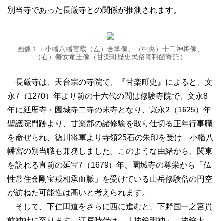
別当寺であった長厳寺との関係が推測されます。
画像１：小幡八幡宮蔵（左）合掌像、（中央）十二神将像、
（右）善女竜王像（甘楽町歴史民俗資料館寄託）
長厳寺は、天台宗の寺院で、『甘楽町史』によると、文
永7（1270）年より前の十六代の間は修験寺院で、文永8
年に延暦寺・園城寺二寺の末寺となり、寛永2（1625）年
聖護院門跡より、甘楽郡の諸修験を取り仕切る正年行事職
を命ぜられ、徳川将軍より寺領25石の朱印を受け、小幡八
幡宮の別当職も兼務しました。このような由緒から、関東
を訪れる直前の延宝7（1679）年、園城寺の尊栄から「仏
性常住金剛宝戒相承血脈」を受けている山岳修験僧の円空
が訪ねた可能性は高いと考えられます。
そして、下仁田道をさらに西に進むと、下野国一之宮貫
前神社に至ります。江戸時代は、「抜鉾明神」「抜鉾太