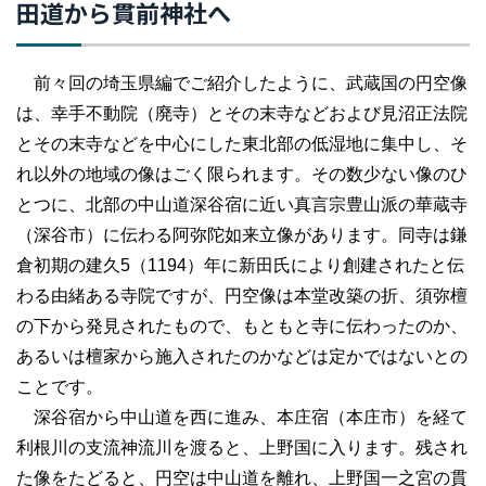
田道から貫前神社へ
前々回の埼玉県編でご紹介したように、武蔵国の円空像
は、幸手不動院（廃寺）とその末寺などおよび見沼正法院
とその末寺などを中心にした東北部の低湿地に集中し、そ
れ以外の地域の像はごく限られます。その数少ない像のひ
とつに、北部の中山道深谷宿に近い真言宗豊山派の華蔵寺
（深谷市）に伝わる阿弥陀如来立像があります。同寺は鎌
倉初期の建久5（1194）年に新田氏により創建されたと伝
わる由緒ある寺院ですが、円空像は本堂改築の折、須弥檀
の下から発見されたもので、もともと寺に伝わったのか、
あるいは檀家から施入されたのかなどは定かではないとの
ことです。
深谷宿から中山道を西に進み、本庄宿（本庄市）を経て
利根川の支流神流川を渡ると、上野国に入ります。残され
た像をたどると、円空は中山道を離れ、上野国一之宮の貫