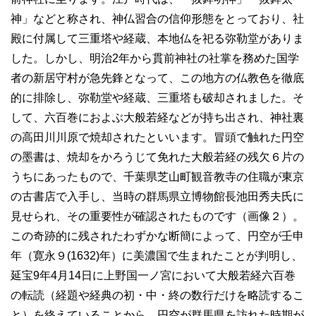
神」などと称され、神仏習合の信仰形態をとっており、社
殿に付属して三重塔や経蔵、本地仏を祀る弥勒堂がありま
した。しかし、明治2年から貫前神社の社掌を務めた国学
者の新居守村が急先鋒となって、この地方の仏教色を徹底
的に排除し、弥勒堂や経蔵、三重塔も破却されました。そ
して、六百巻におよぶ大般若経などが持ち出され、神社裏
の高田川川原で焼却されたといいます。冒頭で触れた円空
の墨書は、焼却をかろうじて免れた大般若経の残欠６片の
うちにあったもので、千葉県芝山町観音教寺の住職が東京
の古書店で入手し、当時の群馬県立博物館長池田秀夫氏に
見せられ、その重要性が確認されたものです（画像２）。
この奇跡的に残されたわずかな断簡によって、円空が壬申
年（寛永９(1632)年）に美濃国で生まれたことが判明し、
延宝9年4月14日に上野国一ノ宮において大般若経六百巻
の転読（経題や経典の初・中・終の数行だけを略読するこ
と）を終えていることから、円空が群馬県を訪れた時期が