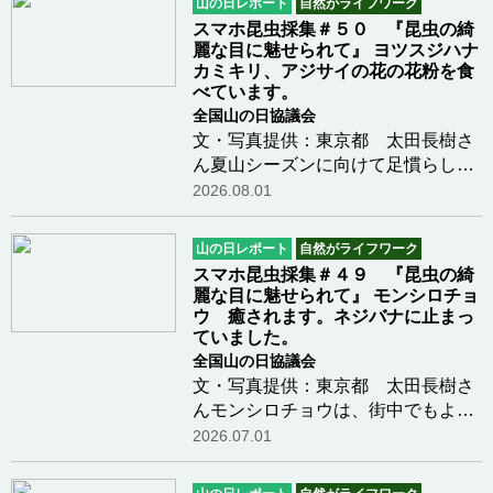
山の日レポート
自然がライフワーク
スマホ昆虫採集＃５０ 『昆虫の綺
麗な目に魅せられて』 ヨツスジハナ
カミキリ、アジサイの花の花粉を食
べています。
全国山の日協議会
文・写真提供：東京都 太田長樹さ
ん夏山シーズンに向けて足慣らしを
兼ねて高尾山の稲荷山コース経由で
2026.08.01
裏高尾の景信山を往復してきまし
た。往路の中間地点の小仏城山茶屋
山の日レポート
自然がライフワーク
で休息しました。茶屋の周辺にアジ
スマホ昆虫採集＃４９ 『昆虫の綺
サイが沢山咲いて…つづきを読む
麗な目に魅せられて』 モンシロチョ
ウ 癒されます。ネジバナに止まっ
ていました。
全国山の日協議会
文・写真提供：東京都 太田長樹さ
んモンシロチョウは、街中でもよく
見かける白いチョウチョです。春か
2026.07.01
ら秋にかけて、公園や畑、草原など
をひらひらと飛び回っています。翅