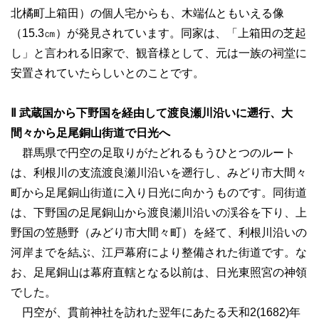
北橘町上箱田）の個人宅からも、木端仏ともいえる像
（15.3㎝）が発見されています。同家は、「上箱田の芝起
し」と言われる旧家で、観音様として、元は一族の祠堂に
安置されていたらしいとのことです。
Ⅱ 武蔵国から下野国を経由して渡良瀬川沿いに遡行、大
間々から足尾銅山街道で日光へ
群馬県で円空の足取りがたどれるもうひとつのルート
は、利根川の支流渡良瀬川沿いを遡行し、みどり市大間々
町から足尾銅山街道に入り日光に向かうものです。同街道
は、下野国の足尾銅山から渡良瀬川沿いの渓谷を下り、上
野国の笠懸野（みどり市大間々町）を経て、利根川沿いの
河岸までを結ぶ、江戸幕府により整備された街道です。な
お、足尾銅山は幕府直轄となる以前は、日光東照宮の神領
でした。
円空が、貫前神社を訪れた翌年にあたる天和2(1682)年