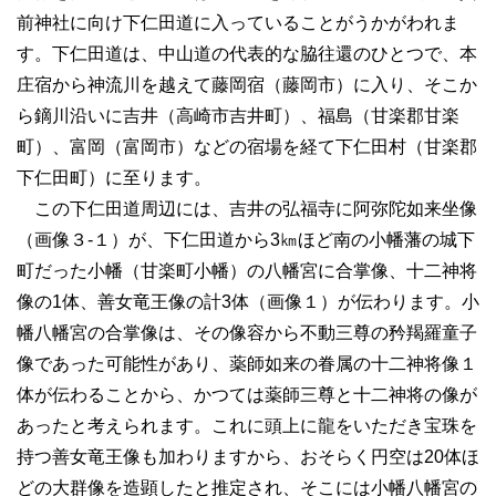
前神社に向け下仁田道に入っていることがうかがわれま
す。下仁田道は、中山道の代表的な脇往還のひとつで、本
庄宿から神流川を越えて藤岡宿（藤岡市）に入り、そこか
ら鏑川沿いに吉井（高崎市吉井町）、福島（甘楽郡甘楽
町）、富岡（富岡市）などの宿場を経て下仁田村（甘楽郡
下仁田町）に至ります。
この下仁田道周辺には、吉井の弘福寺に阿弥陀如来坐像
（画像３-１）が、下仁田道から3㎞ほど南の小幡藩の城下
町だった小幡（甘楽町小幡）の八幡宮に合掌像、十二神将
像の1体、善女竜王像の計3体（画像１）が伝わります。小
幡八幡宮の合掌像は、その像容から不動三尊の矜羯羅童子
像であった可能性があり、薬師如来の眷属の十二神将像１
体が伝わることから、かつては薬師三尊と十二神将の像が
あったと考えられます。これに頭上に龍をいただき宝珠を
持つ善女竜王像も加わりますから、おそらく円空は20体ほ
どの大群像を造顕したと推定され、そこには小幡八幡宮の