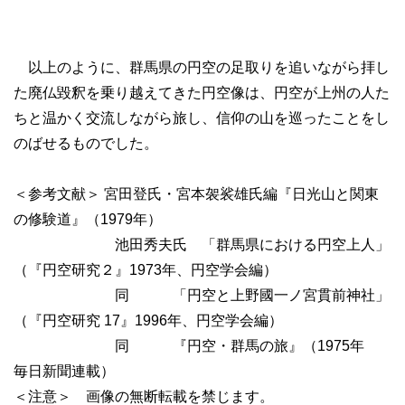
以上のように、群馬県の円空の足取りを追いながら拝し
た廃仏毀釈を乗り越えてきた円空像は、円空が上州の人た
ちと温かく交流しながら旅し、信仰の山を巡ったことをし
のばせるものでした。
＜参考文献＞ 宮田登氏・宮本袈裟雄氏編『日光山と関東
の修験道』（1979年）
池田秀夫氏 「群馬県における円空上人」
（『円空研究２』1973年、円空学会編）
同 「円空と上野國一ノ宮貫前神社」
（『円空研究 17』1996年、円空学会編）
同 『円空・群馬の旅』（1975年
毎日新聞連載）
＜注意＞ 画像の無断転載を禁じます。