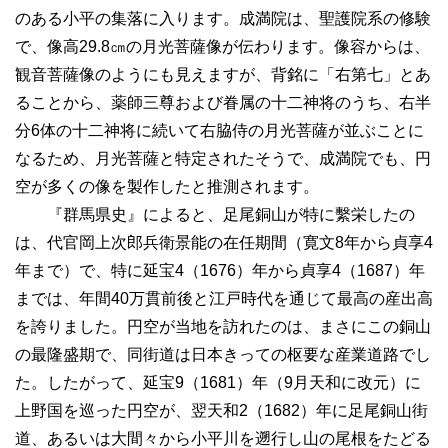
のある小平の集落に入ります。成満院は、聖護院系の修験
で、像高29.8㎝の月光菩薩像が伝わります。像容からは、
観音菩薩像のようにも見えますが、背銘に「右第七」とあ
ることから、薬師三尊および眷属の十二神将のうち、右半
分6体の十二神将に続いて右脇侍の月光菩薩が並ぶことに
なるため、月光菩薩と特定されたそうで、成満院でも、円
空が多くの像を製作したと推測されます。
『群馬県史』によると、足尾銅山が特に繫栄したの
は、代官岡上次郎兵衛景能の在任期間（寛文8年から貞享4
年まで）で、特に延宝4（1676）年から貞享4（1687）年
までは、年間40万貫前後と江戸時代を通じて最高の産出高
を誇りました。円空が当地を訪れたのは、まさにこの銅山
の最隆盛期で、同街道は日本きっての枢要な産業道路でし
た。したがって、延宝9（1681）年（9月天和に改元）に
上野国を巡った円空が、翌天和2（1682）年に足尾銅山街
道、あるいは大間々から小平川を遡行し山の尾根をたどる