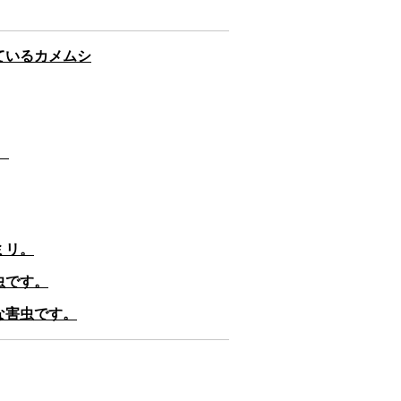
ているカメムシ
。
ミリ。
虫です。
な害虫です。