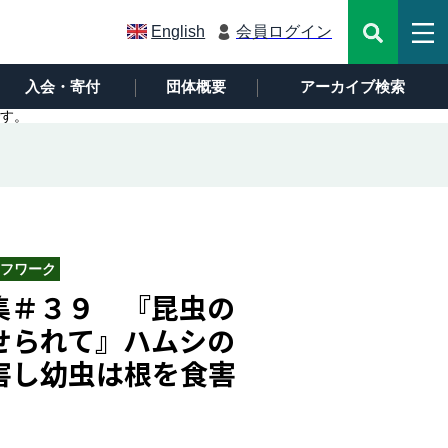
English
会員ログイン
入会・寄付
団体概要
アーカイブ検索
す。
フワーク
集＃３９ 『昆虫の
せられて』ハムシの
害し幼虫は根を食害
。