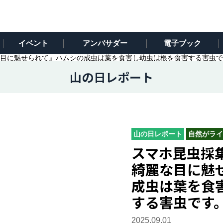
イベント
アンバサダー
電子ブック
目に魅せられて』ハムシの成虫は葉を食害し幼虫は根を食害する害虫で
山の日レポート
山の日レポート
自然がライ
スマホ昆虫採
綺麗な目に魅
成虫は葉を食
する害虫です
2025.09.01