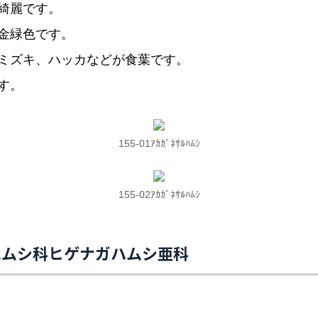
綺麗です。
金緑色です。
ミズキ、ハッカなどが食葉です。
す。
155-01ｱｶｶﾞﾈｻﾙﾊﾑｼ
155-02ｱｶｶﾞﾈｻﾙﾊﾑｼ
ハムシ科ヒゲナガハムシ亜科