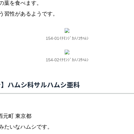
の葉を食べます。
う習性があるようです。
154-01ｲﾁﾓﾝｼﾞｶﾒﾉｺｻﾊﾑｼ
154-02ｲﾁﾓﾝｼﾞｶﾒﾉｺｻﾊﾑｼ
シ】ハムシ科サルハムシ亜科
西元町 東京都
みたいなハムシです。