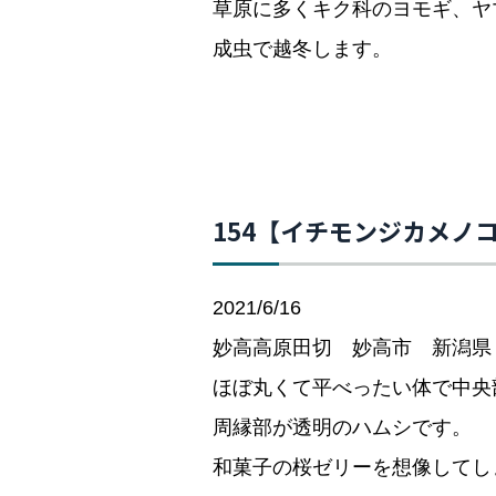
草原に多くキク科のヨモギ、ヤ
成虫で越冬します。
154【イチモンジカメノ
2021/6/16
妙高高原田切 妙高市 新潟県
ほぼ丸くて平べったい体で中央
周縁部が透明のハムシです。
和菓子の桜ゼリーを想像してし