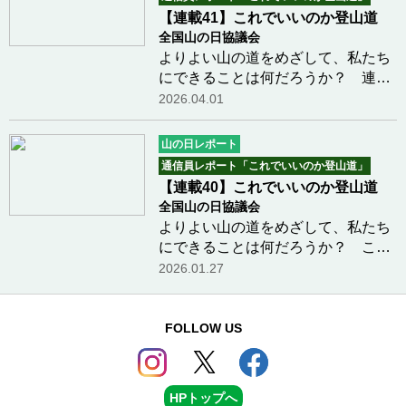
供業者、レンジャー…つづきを読む
【連載41】これでいいのか登山道
全国山の日協議会
よりよい山の道をめざして、私たち
にできることは何だろうか？ 連載
41回目。前回に続き筑波大学大学院
2026.04.01
山岳科学学位プログラムに在籍中の
松金ゆうこさんに、台湾における近
山の日レポート
年の登山ブームについてご寄稿いた
通信員レポート「これでいいのか登山道」
だきました。今…つづきを読む
【連載40】これでいいのか登山道
全国山の日協議会
よりよい山の道をめざして、私たち
にできることは何だろうか？ この
連載も40回目となりました。今回は
2026.01.27
筑波大学大学院山岳科学学位プログ
ラムに在籍中の松金ゆうこさんに、
台湾における近年の登山ブームにつ
FOLLOW US
いてご寄稿いた…つづきを読む
HPトップへ