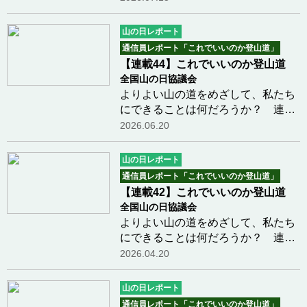
「利用集中が生む登山道荒廃」の３
回目となります。福島県の安達太良
山の日レポート
山の事例をレポートいただいていま
通信員レポート「これでいいのか登山道」
すが、自然環境の…つづきを読む
【連載44】これでいいのか登山道
全国山の日協議会
よりよい山の道をめざして、私たち
にできることは何だろうか？ 連載
44回目は、前回に続き鹿島賢史さん
2026.06.20
による、「利用集中が生む登山道荒
廃」の２回目となります。福島県の
山の日レポート
安達太良山を事例に、前回は登山道
通信員レポート「これでいいのか登山道」
荒廃の実態をレ…つづきを読む
【連載42】これでいいのか登山道
全国山の日協議会
よりよい山の道をめざして、私たち
にできることは何だろうか？ 連載
4２回目は、松金ゆうこさんによ
2026.04.20
る、「大きく変わった台湾の登山に
学ぶ」の３回目となります。台湾の
山の日レポート
登山ガイド制度、山でのサービス提
通信員レポート「これでいいのか登山道」