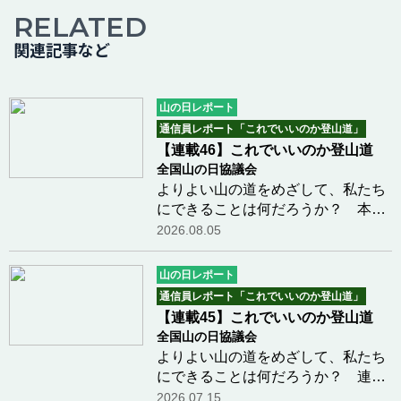
RELATED
関連記事など
山の日レポート
通信員レポート「これでいいのか登山道」
【連載46】これでいいのか登山道
全国山の日協議会
よりよい山の道をめざして、私たち
にできることは何だろうか？ 本連
載も46回目となりました。今回から
2026.08.05
日光ネイチャーガイドの宮地信良さ
んに、日光からの報告としてご寄稿
山の日レポート
を掲載させていただきます。第1回
通信員レポート「これでいいのか登山道」
は「歩道維持活動…つづきを読む
【連載45】これでいいのか登山道
全国山の日協議会
よりよい山の道をめざして、私たち
にできることは何だろうか？ 連載
45回目は、鹿島賢史さんによる、
2026.07.15