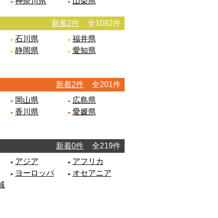
神奈川県
山梨県
新着2件
全1082件
石川県
福井県
静岡県
愛知県
新着2件
全201件
岡山県
広島県
香川県
愛媛県
新着0件
全219件
アジア
アフリカ
ヨーロッパ
オセアニア
域