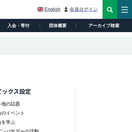
English
会員ログイン
入会・寄付
団体概要
アーカイブ検索
ピックス設定
各地の話題
山のイベント
山を学ぶ
アンバサダーの活動