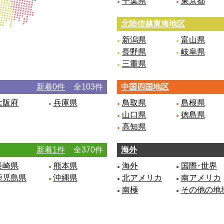
千葉県
東京都
北陸信越東海地区
新潟県
富山県
長野県
岐阜県
三重県
新着0件
全103件
中国四国地区
大阪府
兵庫県
鳥取県
島根県
山口県
徳島県
高知県
新着1件
全370件
海外
長崎県
熊本県
海外
国際･世界
鹿児島県
沖縄県
北アメリカ
南アメリカ
南極
その他の地